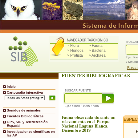
BUSCA
> Flora
> Fauna
> Hongos
> Bacteria
> Protista
> Archaea
Ejs.: Pa
/ Mburu
Buscad
FUENTES BIBLIOGRAFICAS
Inicio
BUSCAR FUENTE
Cartografía interactiva
Ejs.: dimitri / 1995 / flora
Sonidos de animales
Fauna observada durante un
Fuentes Bibliográficas
ESPEC
relevamiento en el Parque
GPS, SIG y Teledetección
Nacional Laguna Blanca.
Espacial
Diciembre 2019
H
Investigaciones científicas en
las AP