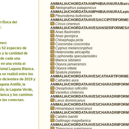
ANIMALIA/CHORDATA/AMPHIBIA/ANURA/Batra
Atelognathus patagonicus
ANIMALIA/CHORDATA/AMPHIBIA/ANURA/Leptod
Pleurodema bufoninum
ANIMALIA/CHORDATA/AVES/ACCIPITRIFORMES/
 física del
Circus cinereus
:
ANIMALIA/CHORDATA/AVES/ANSERIFORMES/A
Anas flavirostris
Anas georgica
Chloephaga picta
nes:
Coscoroba coscoroba
Cygnus melancoryphus
as 52 especies de
Heteronetta atricapilla
 y la cantidad de
Lophonetta specularioides
 de cada una
Mareca sibilatrix
en una visita al
Oxyura jamaicensis
Oxyura vittata
ional Laguna Blanca.
Spatula platalea
 se realizó entre los
ANIMALIA/CHORDATA/AVES/CATHARTIFORMES/
de diciembre de 2019 y
Cathartes aura
ANIMALIA/CHORDATA/AVES/CHARADRIIFORMES
guna Antiñir, la
Oreopholus ruficollis
n, la Laguna Verde,
Vanellus chilensis
lanca y los caminos
ANIMALIA/CHORDATA/AVES/CHARADRIIFORME
e las conectan.
Larus dominicanus
ANIMALIA/CHORDATA/AVES/CHARADRIIFORMES
Himantopus mexicanus
ANIMALIA/CHORDATA/AVES/CHARADRIIFORME
Calidris bairdii
Gallinago magellanica
ANIMALIA/CHORDATA/AVES/CHARADRIIFORMES
Thinocorus rumicivorus