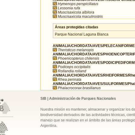
Hymenops perspicillatus
Lessonia rufa
Muscisaxicola albilora
Muscisaxicola maculirostris
Áreas protegidas citadas
Parque Nacional Laguna Blanca
ANIMALIA/CHORDATA/AVES/PELECANIFORMES/T
Theristicus melanopis
ANIMALIA/CHORDATA/AVES/PHOENICOPTERIFO
Phoenicopterus chilensis
ANIMALIA/CHORDATA/AVES/PODICIPEDIFORMES
Podiceps occipitalis
Rollandia rolland
ANIMALIA/CHORDATA/AVES/RHEIFORMES/Rhe
Rhea pennata
ANIMALIA/CHORDATA/AVES/SULIFORMES/Phala
Phalacrocorax brasilianus
SIB | Administración de Parques Nacionales
Nuestra misión es mantener, almacenar y organizar los d
biodiversidad derivados de las actividades técnicas, cientí
manejo que se realizan en el ámbito de las áreas protegi
Argentina.