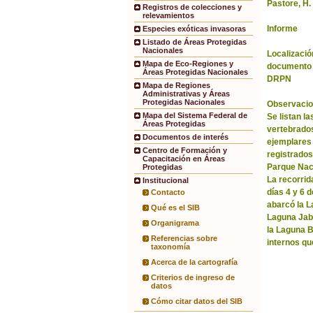
Pastore, H.
Registros de colecciones y
relevamientos
Informe
Especies exóticas invasoras
Listado de Áreas Protegidas
Nacionales
Localización
Mapa de Eco-Regiones y
documento 
Áreas Protegidas Nacionales
DRPN
Mapa de Regiones
Administrativas y Áreas
Protegidas Nacionales
Observacio
Mapa del Sistema Federal de
Se listan l
Áreas Protegidas
vertebrados
Documentos de interés
ejemplares
Centro de Formación y
registrados 
Capacitación en Áreas
Parque Nac
Protegidas
La recorrida
Institucional
días 4 y 6 
Contacto
abarcó la La
Qué es el SIB
Laguna Jabó
Organigrama
la Laguna B
Referencias sobre
internos qu
taxonomía
Acerca de la cartografía
Criterios de ingreso de
datos
Cómo citar datos del SIB