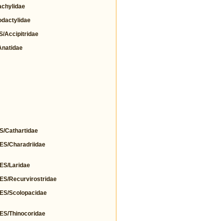
chylidae
actylidae
Accipitridae
natidae
Cathartidae
/Charadriidae
S/Laridae
/Recurvirostridae
S/Scolopacidae
/Thinocoridae