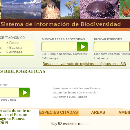
BUSCAR AREAS PROTEGIDAS
BUSCAR ESPECIES
> Fauna
s
> Bacteria
a
> Archaea
Ejs.: Parque nacional / Corrientes
Ejs.: zorro colorado / pse
/ Mburucuya
/ culpaeus
Buscador avanzado de registros biológicos en el SIB
S BIBLIOGRAFICAS
UENTE
Para criterios múltiples simultáneos,
separe las frases con el símbolo |
Ej.: dimitri | 1964 | anales
/ 1995 / flora
ervada durante un
ESPECIES CITADAS
AREAS
AMBI
to en el Parque
Laguna Blanca.
 2019
Hay 52 especies citadas