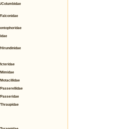
Columbidae
alconidae
ntophoridae
idae
irundinidae
cteridae
Mimidae
tacillidae
asserellidae
Passeridae
Thraupidae
yrannidae