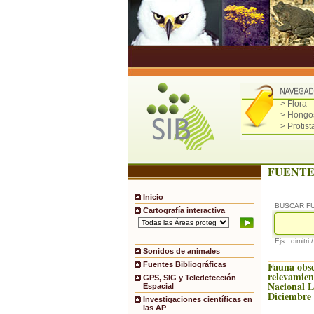
> Flora
> Hongo
> Protist
FUENTE
Inicio
BUSCAR F
Cartografía interactiva
Ejs.: dimitri 
Sonidos de animales
Fauna obs
Fuentes Bibliográficas
relevamien
GPS, SIG y Teledetección
Nacional 
Espacial
Diciembre
Investigaciones científicas en
las AP