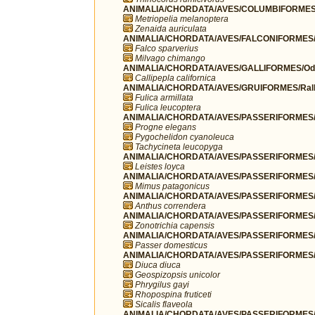
ANIMALIA/CHORDATA/AVES/COLUMBIFORMES/
Metriopelia melanoptera
Zenaida auriculata
ANIMALIA/CHORDATA/AVES/FALCONIFORMES/F
Falco sparverius
Milvago chimango
ANIMALIA/CHORDATA/AVES/GALLIFORMES/Odo
Callipepla californica
ANIMALIA/CHORDATA/AVES/GRUIFORMES/Rall
Fulica armillata
Fulica leucoptera
ANIMALIA/CHORDATA/AVES/PASSERIFORMES/H
Progne elegans
Pygochelidon cyanoleuca
Tachycineta leucopyga
ANIMALIA/CHORDATA/AVES/PASSERIFORMES/I
Leistes loyca
ANIMALIA/CHORDATA/AVES/PASSERIFORMES/
Mimus patagonicus
ANIMALIA/CHORDATA/AVES/PASSERIFORMES/Mo
Anthus correndera
ANIMALIA/CHORDATA/AVES/PASSERIFORMES/P
Zonotrichia capensis
ANIMALIA/CHORDATA/AVES/PASSERIFORMES/
Passer domesticus
ANIMALIA/CHORDATA/AVES/PASSERIFORMES/
Diuca diuca
Geospizopsis unicolor
Phrygilus gayi
Rhopospina fruticeti
Sicalis flaveola
ANIMALIA/CHORDATA/AVES/PASSERIFORMES/T