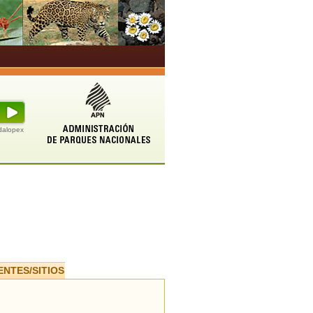
udalopex
ENTES/SITIOS