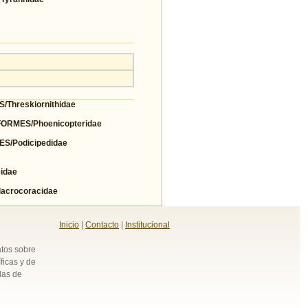
hreskiornithidae
RMES/Phoenicopteridae
/Podicipedidae
idae
crocoracidae
Inicio
|
Contacto
|
Institucional
atos sobre
ficas y de
das de