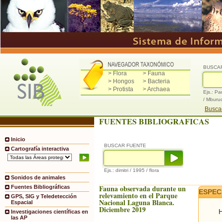
BUSCA
> Flora
> Fauna
> Hongos
> Bacteria
> Protista
> Archaea
Ejs.: Pa
/ Mburu
Buscad
FUENTES BIBLIOGRAFICAS
Inicio
BUSCAR FUENTE
Cartografía interactiva
Ejs.: dimitri / 1995 / flora
Sonidos de animales
Fauna observada durante un
Fuentes Bibliográficas
ESPEC
relevamiento en el Parque
GPS, SIG y Teledetección
Nacional Laguna Blanca.
Espacial
Diciembre 2019
H
Investigaciones científicas en
las AP