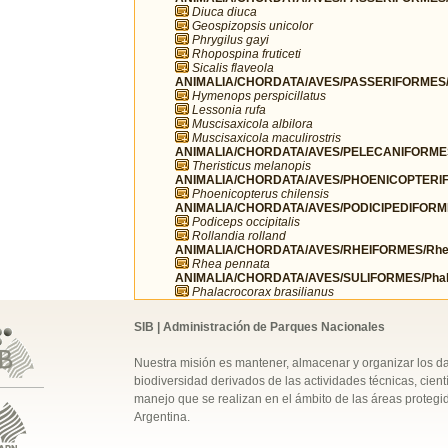
Diuca diuca
Geospizopsis unicolor
Phrygilus gayi
Rhopospina fruticeti
Sicalis flaveola
ANIMALIA/CHORDATA/AVES/PASSERIFORMES/T
Hymenops perspicillatus
Lessonia rufa
Muscisaxicola albilora
Muscisaxicola maculirostris
ANIMALIA/CHORDATA/AVES/PELECANIFORMES/T
Theristicus melanopis
ANIMALIA/CHORDATA/AVES/PHOENICOPTERIFO
Phoenicopterus chilensis
ANIMALIA/CHORDATA/AVES/PODICIPEDIFORMES
Podiceps occipitalis
Rollandia rolland
ANIMALIA/CHORDATA/AVES/RHEIFORMES/Rhe
Rhea pennata
ANIMALIA/CHORDATA/AVES/SULIFORMES/Phala
Phalacrocorax brasilianus
SIB | Administración de Parques Nacionales
Nuestra misión es mantener, almacenar y organizar los d
biodiversidad derivados de las actividades técnicas, cientí
manejo que se realizan en el ámbito de las áreas protegi
Argentina.