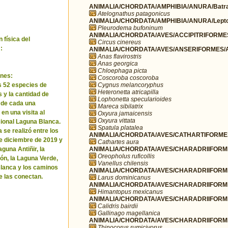
ANIMALIA/CHORDATA/AMPHIBIA/ANURA/Batra
Atelognathus patagonicus
ANIMALIA/CHORDATA/AMPHIBIA/ANURA/Leptod
Pleurodema bufoninum
ANIMALIA/CHORDATA/AVES/ACCIPITRIFORMES/
 física del
Circus cinereus
:
ANIMALIA/CHORDATA/AVES/ANSERIFORMES/A
Anas flavirostris
Anas georgica
Chloephaga picta
nes:
Coscoroba coscoroba
Cygnus melancoryphus
as 52 especies de
Heteronetta atricapilla
 y la cantidad de
Lophonetta specularioides
 de cada una
Mareca sibilatrix
en una visita al
Oxyura jamaicensis
Oxyura vittata
ional Laguna Blanca.
Spatula platalea
 se realizó entre los
ANIMALIA/CHORDATA/AVES/CATHARTIFORMES/
de diciembre de 2019 y
Cathartes aura
ANIMALIA/CHORDATA/AVES/CHARADRIIFORMES
guna Antiñir, la
Oreopholus ruficollis
n, la Laguna Verde,
Vanellus chilensis
lanca y los caminos
ANIMALIA/CHORDATA/AVES/CHARADRIIFORME
e las conectan.
Larus dominicanus
ANIMALIA/CHORDATA/AVES/CHARADRIIFORMES
Himantopus mexicanus
ANIMALIA/CHORDATA/AVES/CHARADRIIFORME
Calidris bairdii
Gallinago magellanica
ANIMALIA/CHORDATA/AVES/CHARADRIIFORMES
Thinocorus rumicivorus