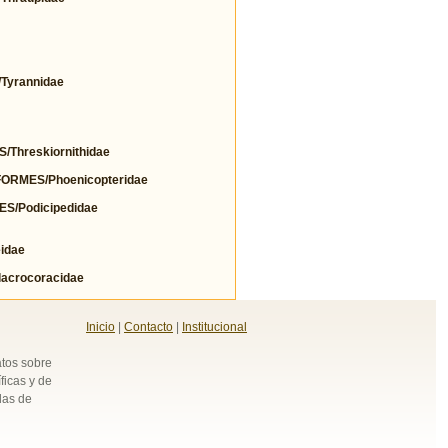
yrannidae
hreskiornithidae
RMES/Phoenicopteridae
/Podicipedidae
idae
crocoracidae
Inicio
|
Contacto
|
Institucional
atos sobre
ficas y de
das de