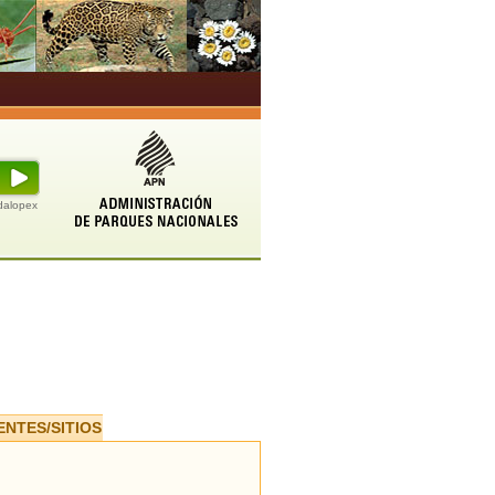
udalopex
ENTES/SITIOS