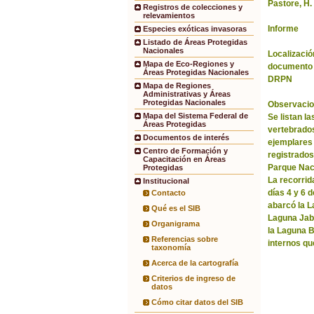
Pastore, H.
Registros de colecciones y
relevamientos
Informe
Especies exóticas invasoras
Listado de Áreas Protegidas
Nacionales
Localización
Mapa de Eco-Regiones y
documento 
Áreas Protegidas Nacionales
DRPN
Mapa de Regiones
Administrativas y Áreas
Protegidas Nacionales
Observacio
Mapa del Sistema Federal de
Se listan l
Áreas Protegidas
vertebrados
Documentos de interés
ejemplares
Centro de Formación y
registrados 
Capacitación en Áreas
Parque Nac
Protegidas
La recorrida
Institucional
días 4 y 6 
Contacto
abarcó la La
Qué es el SIB
Laguna Jabó
Organigrama
la Laguna B
Referencias sobre
internos qu
taxonomía
Acerca de la cartografía
Criterios de ingreso de
datos
Cómo citar datos del SIB