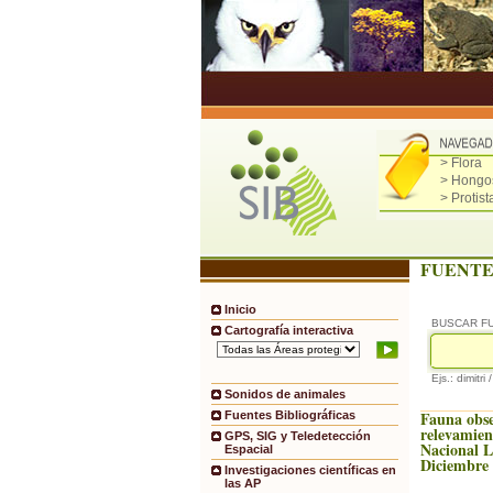
> Flora
> Hongo
> Protist
FUENTE
Inicio
BUSCAR F
Cartografía interactiva
Ejs.: dimitri 
Sonidos de animales
Fauna obs
Fuentes Bibliográficas
relevamien
GPS, SIG y Teledetección
Nacional 
Espacial
Diciembre
Investigaciones científicas en
las AP