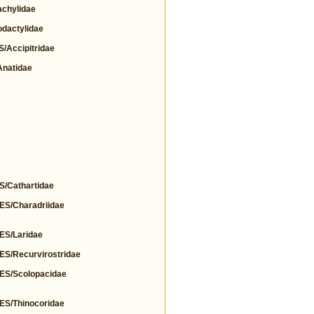
chylidae
actylidae
Accipitridae
natidae
Cathartidae
/Charadriidae
S/Laridae
/Recurvirostridae
S/Scolopacidae
/Thinocoridae