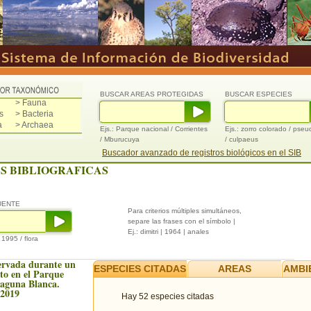
BUSCAR AREAS PROTEGIDAS
BUSCAR ESPECIES
> Fauna
s
> Bacteria
a
> Archaea
Ejs.: Parque nacional / Corrientes
Ejs.: zorro colorado / pse
/ Mburucuya
/ culpaeus
Buscador avanzado de registros biológicos en el SIB
S BIBLIOGRAFICAS
UENTE
Para criterios múltiples simultáneos,
separe las frases con el símbolo |
Ej.: dimitri | 1964 | anales
/ 1995 / flora
ervada durante un
ESPECIES CITADAS
AREAS
AMBI
to en el Parque
Laguna Blanca.
 2019
Hay 52 especies citadas