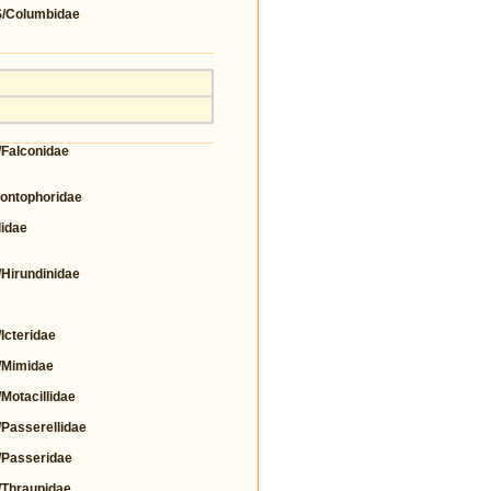
Columbidae
alconidae
ntophoridae
idae
irundinidae
cteridae
Mimidae
tacillidae
asserellidae
Passeridae
Thraupidae