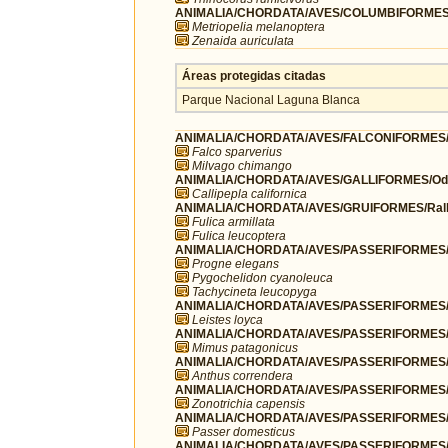
ANIMALIA/CHORDATA/AVES/COLUMBIFORMES/
Metriopelia melanoptera
Zenaida auriculata
Áreas protegidas citadas
Parque Nacional Laguna Blanca
ANIMALIA/CHORDATA/AVES/FALCONIFORMES/F
Falco sparverius
Milvago chimango
ANIMALIA/CHORDATA/AVES/GALLIFORMES/Odo
Callipepla californica
ANIMALIA/CHORDATA/AVES/GRUIFORMES/Rall
Fulica armillata
Fulica leucoptera
ANIMALIA/CHORDATA/AVES/PASSERIFORMES/H
Progne elegans
Pygochelidon cyanoleuca
Tachycineta leucopyga
ANIMALIA/CHORDATA/AVES/PASSERIFORMES/I
Leistes loyca
ANIMALIA/CHORDATA/AVES/PASSERIFORMES/
Mimus patagonicus
ANIMALIA/CHORDATA/AVES/PASSERIFORMES/Mo
Anthus correndera
ANIMALIA/CHORDATA/AVES/PASSERIFORMES/P
Zonotrichia capensis
ANIMALIA/CHORDATA/AVES/PASSERIFORMES/
Passer domesticus
ANIMALIA/CHORDATA/AVES/PASSERIFORMES/