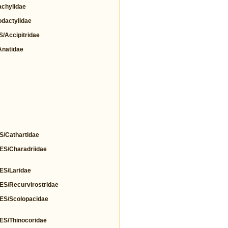
chylidae
actylidae
Accipitridae
natidae
Cathartidae
/Charadriidae
S/Laridae
/Recurvirostridae
S/Scolopacidae
/Thinocoridae