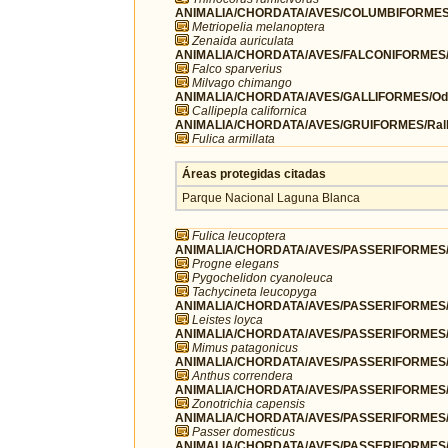
ANIMALIA/CHORDATA/AVES/COLUMBIFORMES/
Metriopelia melanoptera
Zenaida auriculata
ANIMALIA/CHORDATA/AVES/FALCONIFORMES/F
Falco sparverius
Milvago chimango
ANIMALIA/CHORDATA/AVES/GALLIFORMES/Odo
Callipepla californica
ANIMALIA/CHORDATA/AVES/GRUIFORMES/Rall
Fulica armillata
Áreas protegidas citadas
Parque Nacional Laguna Blanca
Fulica leucoptera
ANIMALIA/CHORDATA/AVES/PASSERIFORMES/H
Progne elegans
Pygochelidon cyanoleuca
Tachycineta leucopyga
ANIMALIA/CHORDATA/AVES/PASSERIFORMES/I
Leistes loyca
ANIMALIA/CHORDATA/AVES/PASSERIFORMES/
Mimus patagonicus
ANIMALIA/CHORDATA/AVES/PASSERIFORMES/Mo
Anthus correndera
ANIMALIA/CHORDATA/AVES/PASSERIFORMES/P
Zonotrichia capensis
ANIMALIA/CHORDATA/AVES/PASSERIFORMES/
Passer domesticus
ANIMALIA/CHORDATA/AVES/PASSERIFORMES/