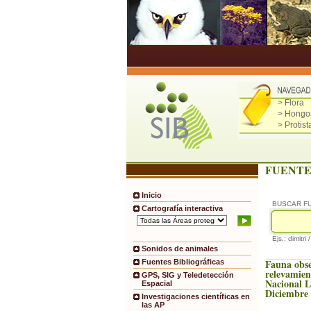
> Flora
> Hongo
> Protist
FUENTE
Inicio
BUSCAR F
Cartografía interactiva
Ejs.: dimitri 
Sonidos de animales
Fauna obs
Fuentes Bibliográficas
relevamien
GPS, SIG y Teledetección
Nacional 
Espacial
Diciembre
Investigaciones científicas en
las AP