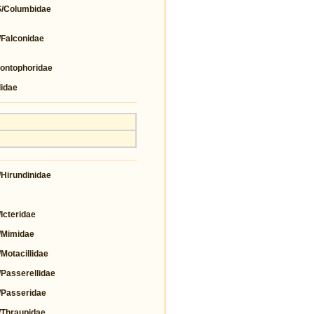
Columbidae
alconidae
ntophoridae
idae
irundinidae
cteridae
Mimidae
tacillidae
asserellidae
Passeridae
Thraupidae