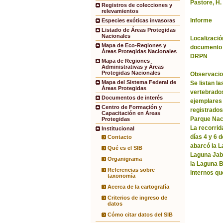
Pastore, H.
Registros de colecciones y
relevamientos
Informe
Especies exóticas invasoras
Listado de Áreas Protegidas
Nacionales
Localización
Mapa de Eco-Regiones y
documento 
Áreas Protegidas Nacionales
DRPN
Mapa de Regiones
Administrativas y Áreas
Protegidas Nacionales
Observacio
Mapa del Sistema Federal de
Se listan l
Áreas Protegidas
vertebrados
Documentos de interés
ejemplares
Centro de Formación y
registrados 
Capacitación en Áreas
Parque Nac
Protegidas
La recorrida
Institucional
días 4 y 6 
Contacto
abarcó la La
Qué es el SIB
Laguna Jabó
Organigrama
la Laguna B
Referencias sobre
internos qu
taxonomía
Acerca de la cartografía
Criterios de ingreso de
datos
Cómo citar datos del SIB