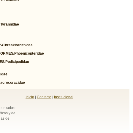
yrannidae
hreskiornithidae
RMES/Phoenicopteridae
/Podicipedidae
idae
crocoracidae
Inicio
|
Contacto
|
Institucional
atos sobre
ficas y de
das de