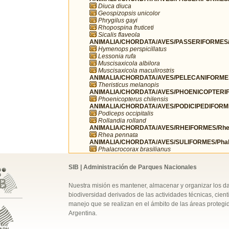
Diuca diuca
Geospizopsis unicolor
Phrygilus gayi
Rhopospina fruticeti
Sicalis flaveola
ANIMALIA/CHORDATA/AVES/PASSERIFORMES/T
Hymenops perspicillatus
Lessonia rufa
Muscisaxicola albilora
Muscisaxicola maculirostris
ANIMALIA/CHORDATA/AVES/PELECANIFORMES/T
Theristicus melanopis
ANIMALIA/CHORDATA/AVES/PHOENICOPTERIFO
Phoenicopterus chilensis
ANIMALIA/CHORDATA/AVES/PODICIPEDIFORMES
Podiceps occipitalis
Rollandia rolland
ANIMALIA/CHORDATA/AVES/RHEIFORMES/Rhe
Rhea pennata
ANIMALIA/CHORDATA/AVES/SULIFORMES/Phala
Phalacrocorax brasilianus
SIB | Administración de Parques Nacionales
Nuestra misión es mantener, almacenar y organizar los d
biodiversidad derivados de las actividades técnicas, cientí
manejo que se realizan en el ámbito de las áreas protegi
Argentina.