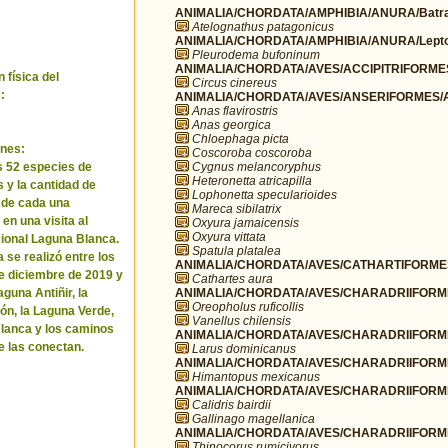
ANIMALIA/CHORDATA/AMPHIBIA/ANURA/Batra
Atelognathus patagonicus
ANIMALIA/CHORDATA/AMPHIBIA/ANURA/Leptod
Pleurodema bufoninum
ANIMALIA/CHORDATA/AVES/ACCIPITRIFORMES/
 física del
Circus cinereus
:
ANIMALIA/CHORDATA/AVES/ANSERIFORMES/A
Anas flavirostris
Anas georgica
Chloephaga picta
nes:
Coscoroba coscoroba
Cygnus melancoryphus
as 52 especies de
Heteronetta atricapilla
 y la cantidad de
Lophonetta specularioides
 de cada una
Mareca sibilatrix
en una visita al
Oxyura jamaicensis
Oxyura vittata
ional Laguna Blanca.
Spatula platalea
 se realizó entre los
ANIMALIA/CHORDATA/AVES/CATHARTIFORMES/
de diciembre de 2019 y
Cathartes aura
ANIMALIA/CHORDATA/AVES/CHARADRIIFORMES
guna Antiñir, la
Oreopholus ruficollis
n, la Laguna Verde,
Vanellus chilensis
lanca y los caminos
ANIMALIA/CHORDATA/AVES/CHARADRIIFORME
e las conectan.
Larus dominicanus
ANIMALIA/CHORDATA/AVES/CHARADRIIFORMES
Himantopus mexicanus
ANIMALIA/CHORDATA/AVES/CHARADRIIFORME
Calidris bairdii
Gallinago magellanica
ANIMALIA/CHORDATA/AVES/CHARADRIIFORMES
Thinocorus rumicivorus