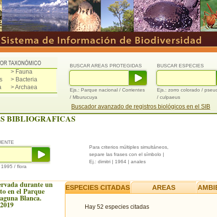
BUSCAR AREAS PROTEGIDAS
BUSCAR ESPECIES
> Fauna
s
> Bacteria
a
> Archaea
Ejs.: Parque nacional / Corrientes
Ejs.: zorro colorado / pse
/ Mburucuya
/ culpaeus
Buscador avanzado de registros biológicos en el SIB
S BIBLIOGRAFICAS
UENTE
Para criterios múltiples simultáneos,
separe las frases con el símbolo |
Ej.: dimitri | 1964 | anales
/ 1995 / flora
ervada durante un
ESPECIES CITADAS
AREAS
AMBI
to en el Parque
Laguna Blanca.
 2019
Hay 52 especies citadas