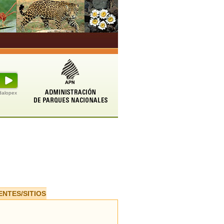
udalopex
ENTES/SITIOS