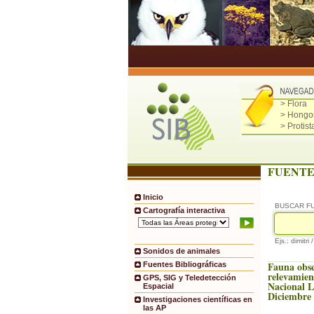
> Flora
> Hongo
> Protist
FUENTE
Inicio
BUSCAR F
Cartografía interactiva
Ejs.: dimitri 
Sonidos de animales
Fauna obs
Fuentes Bibliográficas
relevamien
GPS, SIG y Teledetección
Nacional 
Espacial
Diciembre
Investigaciones científicas en
las AP