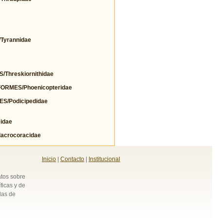
yrannidae
hreskiornithidae
RMES/Phoenicopteridae
/Podicipedidae
idae
crocoracidae
Inicio
|
Contacto
|
Institucional
atos sobre
ficas y de
das de