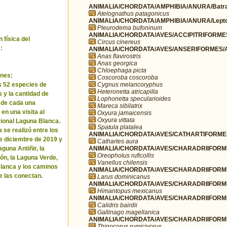
ANIMALIA/CHORDATA/AMPHIBIA/ANURA/Batra
Atelognathus patagonicus
ANIMALIA/CHORDATA/AMPHIBIA/ANURA/Leptod
Pleurodema bufoninum
ANIMALIA/CHORDATA/AVES/ACCIPITRIFORMES/
 física del
Circus cinereus
:
ANIMALIA/CHORDATA/AVES/ANSERIFORMES/A
Anas flavirostris
Anas georgica
Chloephaga picta
nes:
Coscoroba coscoroba
Cygnus melancoryphus
as 52 especies de
Heteronetta atricapilla
 y la cantidad de
Lophonetta specularioides
 de cada una
Mareca sibilatrix
en una visita al
Oxyura jamaicensis
Oxyura vittata
ional Laguna Blanca.
Spatula platalea
 se realizó entre los
ANIMALIA/CHORDATA/AVES/CATHARTIFORMES/
de diciembre de 2019 y
Cathartes aura
ANIMALIA/CHORDATA/AVES/CHARADRIIFORMES
guna Antiñir, la
Oreopholus ruficollis
n, la Laguna Verde,
Vanellus chilensis
lanca y los caminos
ANIMALIA/CHORDATA/AVES/CHARADRIIFORME
e las conectan.
Larus dominicanus
ANIMALIA/CHORDATA/AVES/CHARADRIIFORMES
Himantopus mexicanus
ANIMALIA/CHORDATA/AVES/CHARADRIIFORME
Calidris bairdii
Gallinago magellanica
ANIMALIA/CHORDATA/AVES/CHARADRIIFORMES
Thinocorus rumicivorus