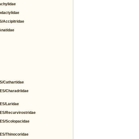
chylidae
actylidae
Accipitridae
natidae
Cathartidae
/Charadriidae
S/Laridae
/Recurvirostridae
S/Scolopacidae
/Thinocoridae