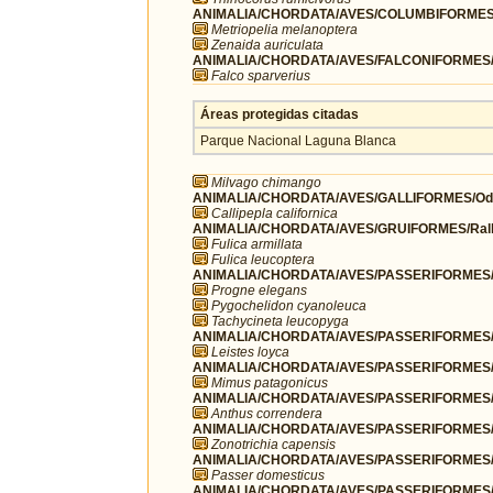
ANIMALIA/CHORDATA/AVES/COLUMBIFORMES/
Metriopelia melanoptera
Zenaida auriculata
ANIMALIA/CHORDATA/AVES/FALCONIFORMES/F
Falco sparverius
Áreas protegidas citadas
Parque Nacional Laguna Blanca
Milvago chimango
ANIMALIA/CHORDATA/AVES/GALLIFORMES/Odo
Callipepla californica
ANIMALIA/CHORDATA/AVES/GRUIFORMES/Rall
Fulica armillata
Fulica leucoptera
ANIMALIA/CHORDATA/AVES/PASSERIFORMES/H
Progne elegans
Pygochelidon cyanoleuca
Tachycineta leucopyga
ANIMALIA/CHORDATA/AVES/PASSERIFORMES/I
Leistes loyca
ANIMALIA/CHORDATA/AVES/PASSERIFORMES/
Mimus patagonicus
ANIMALIA/CHORDATA/AVES/PASSERIFORMES/Mo
Anthus correndera
ANIMALIA/CHORDATA/AVES/PASSERIFORMES/P
Zonotrichia capensis
ANIMALIA/CHORDATA/AVES/PASSERIFORMES/
Passer domesticus
ANIMALIA/CHORDATA/AVES/PASSERIFORMES/