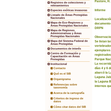
Pastore, H.
Registros de colecciones y
relevamientos
Informe
Especies exóticas invasoras
Listado de Áreas Protegidas
Nacionales
Localización
Mapa de Eco-Regiones y
documento 
Áreas Protegidas Nacionales
DRPN
Mapa de Regiones
Administrativas y Áreas
Protegidas Nacionales
Observacio
Mapa del Sistema Federal de
Se listan l
Áreas Protegidas
vertebrados
Documentos de interés
ejemplares
Centro de Formación y
registrados 
Capacitación en Áreas
Parque Nac
Protegidas
La recorrida
Institucional
días 4 y 6 
Contacto
abarcó la La
Qué es el SIB
Laguna Jabó
Organigrama
la Laguna B
Referencias sobre
internos qu
taxonomía
Acerca de la cartografía
Criterios de ingreso de
datos
Cómo citar datos del SIB