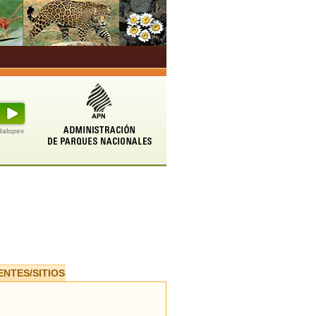
udalopex
ENTES/SITIOS