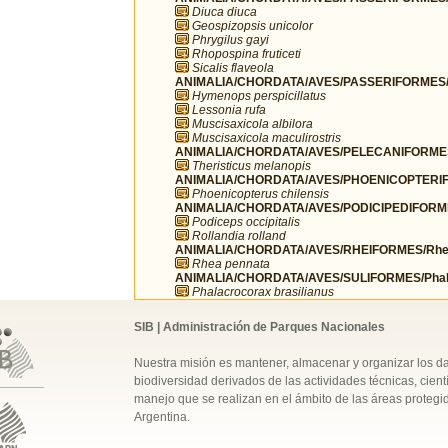
Diuca diuca
Geospizopsis unicolor
Phrygilus gayi
Rhopospina fruticeti
Sicalis flaveola
ANIMALIA/CHORDATA/AVES/PASSERIFORMES/T
Hymenops perspicillatus
Lessonia rufa
Muscisaxicola albilora
Muscisaxicola maculirostris
ANIMALIA/CHORDATA/AVES/PELECANIFORMES/T
Theristicus melanopis
ANIMALIA/CHORDATA/AVES/PHOENICOPTERIFO
Phoenicopterus chilensis
ANIMALIA/CHORDATA/AVES/PODICIPEDIFORMES
Podiceps occipitalis
Rollandia rolland
ANIMALIA/CHORDATA/AVES/RHEIFORMES/Rhe
Rhea pennata
ANIMALIA/CHORDATA/AVES/SULIFORMES/Phala
Phalacrocorax brasilianus
SIB | Administración de Parques Nacionales
Nuestra misión es mantener, almacenar y organizar los d
biodiversidad derivados de las actividades técnicas, cientí
manejo que se realizan en el ámbito de las áreas protegi
Argentina.