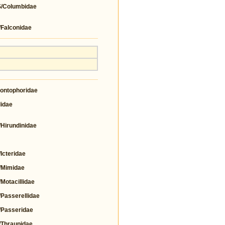
Columbidae
alconidae
ntophoridae
idae
irundinidae
cteridae
Mimidae
tacillidae
asserellidae
Passeridae
Thraupidae