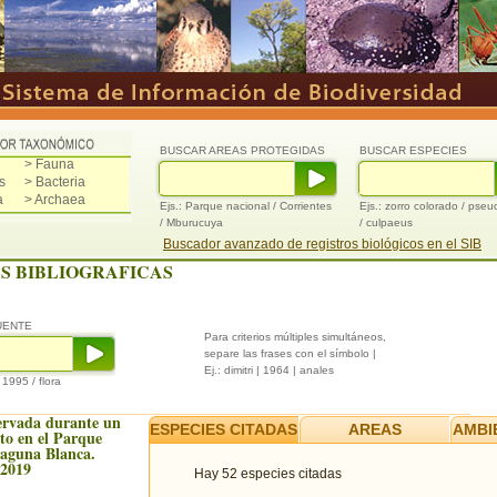
BUSCAR AREAS PROTEGIDAS
BUSCAR ESPECIES
> Fauna
s
> Bacteria
a
> Archaea
Ejs.: Parque nacional / Corrientes
Ejs.: zorro colorado / pse
/ Mburucuya
/ culpaeus
Buscador avanzado de registros biológicos en el SIB
S BIBLIOGRAFICAS
UENTE
Para criterios múltiples simultáneos,
separe las frases con el símbolo |
Ej.: dimitri | 1964 | anales
/ 1995 / flora
ervada durante un
ESPECIES CITADAS
AREAS
AMBI
to en el Parque
Laguna Blanca.
 2019
Hay 52 especies citadas