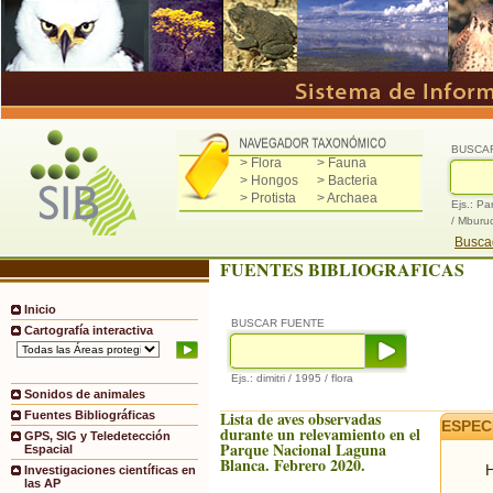
BUSCA
> Flora
> Fauna
> Hongos
> Bacteria
> Protista
> Archaea
Ejs.: Pa
/ Mburu
Buscad
FUENTES BIBLIOGRAFICAS
Inicio
BUSCAR FUENTE
Cartografía interactiva
Ejs.: dimitri / 1995 / flora
Sonidos de animales
Lista de aves observadas
Fuentes Bibliográficas
ESPEC
durante un relevamiento en el
GPS, SIG y Teledetección
Parque Nacional Laguna
Espacial
Blanca. Febrero 2020.
H
Investigaciones científicas en
las AP