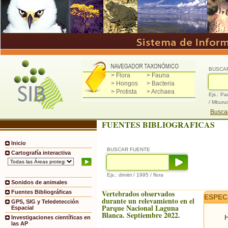
BUSCA
> Flora
> Fauna
> Hongos
> Bacteria
> Protista
> Archaea
Ejs.: Pa
/ Mburu
Buscad
FUENTES BIBLIOGRAFICAS
Inicio
BUSCAR FUENTE
Cartografía interactiva
Ejs.: dimitri / 1995 / flora
Sonidos de animales
Vertebrados observados
Fuentes Bibliográficas
ESPEC
durante un relevamiento en el
GPS, SIG y Teledetección
Parque Nacional Laguna
Espacial
Blanca. Septiembre 2022.
H
Investigaciones científicas en
las AP