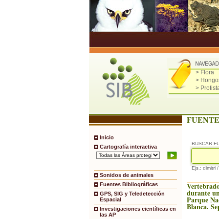
> Flora
> Hongo
> Protist
FUENTE
Inicio
BUSCAR F
Cartografía interactiva
Ejs.: dimitri 
Sonidos de animales
Vertebrado
Fuentes Bibliográficas
durante un
GPS, SIG y Teledetección
Parque Na
Espacial
Blanca. Se
Investigaciones científicas en
las AP