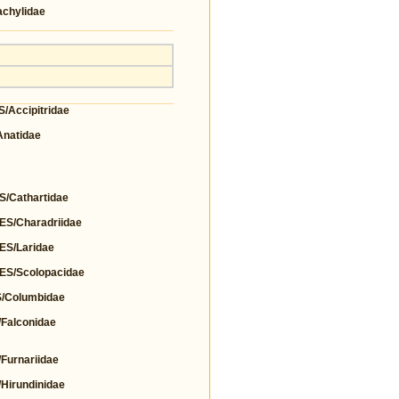
chylidae
Accipitridae
natidae
Cathartidae
/Charadriidae
S/Laridae
S/Scolopacidae
Columbidae
alconidae
urnariidae
irundinidae