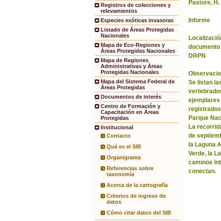
Pastore, H.
Registros de colecciones y
relevamientos
Informe
Especies exóticas invasoras
Listado de Áreas Protegidas
Nacionales
Localización
Mapa de Eco-Regiones y
documento 
Áreas Protegidas Nacionales
DRPN
Mapa de Regiones
Administrativas y Áreas
Protegidas Nacionales
Observacio
Mapa del Sistema Federal de
Se listan l
Áreas Protegidas
vertebrados
Documentos de interés
ejemplares
Centro de Formación y
registrados 
Capacitación en Áreas
Parque Nac
Protegidas
La recorrida
Institucional
de septiem
Contacto
la Laguna A
Qué es el SIB
Verde, la L
Organigrama
caminos int
Referencias sobre
conectan.
taxonomía
Acerca de la cartografía
Criterios de ingreso de
datos
Cómo citar datos del SIB