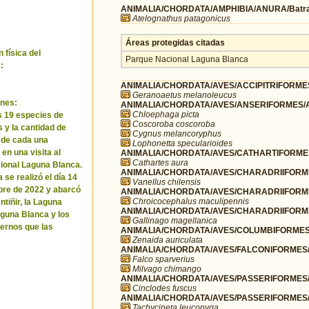
ANIMALIA/CHORDATA/AMPHIBIA/ANURA/Batra
Atelognathus patagonicus
Áreas protegidas citadas
 física del
Parque Nacional Laguna Blanca
:
ANIMALIA/CHORDATA/AVES/ACCIPITRIFORMES/
Geranoaetus melanoleucus
nes:
ANIMALIA/CHORDATA/AVES/ANSERIFORMES/A
Chloephaga picta
as 19 especies de
Coscoroba coscoroba
 y la cantidad de
Cygnus melancoryphus
 de cada una
Lophonetta specularioides
en una visita al
ANIMALIA/CHORDATA/AVES/CATHARTIFORMES/
Cathartes aura
ional Laguna Blanca.
ANIMALIA/CHORDATA/AVES/CHARADRIIFORMES
 se realizó el día 14
Vanellus chilensis
bre de 2022 y abarcó
ANIMALIA/CHORDATA/AVES/CHARADRIIFORME
Chroicocephalus maculipennis
ntiñir, la Laguna
ANIMALIA/CHORDATA/AVES/CHARADRIIFORME
aguna Blanca y los
Gallinago magellanica
ernos que las
ANIMALIA/CHORDATA/AVES/COLUMBIFORMES/
Zenaida auriculata
ANIMALIA/CHORDATA/AVES/FALCONIFORMES/F
Falco sparverius
Milvago chimango
ANIMALIA/CHORDATA/AVES/PASSERIFORMES/F
Cinclodes fuscus
ANIMALIA/CHORDATA/AVES/PASSERIFORMES/H
Tachycineta leucopyga