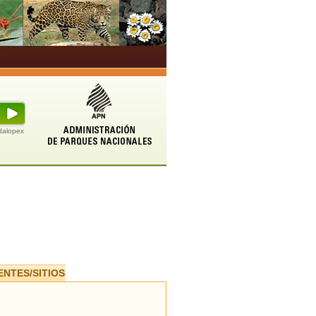
udalopex
ENTES/SITIOS