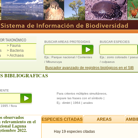
BUSCAR AREAS PROTEGIDAS
BUSCAR ESPECIES
> Fauna
s
> Bacteria
a
> Archaea
Ejs.: Parque nacional / Corrientes
Ejs.: zorro colorado / pse
/ Mburucuya
/ culpaeus
Buscador avanzado de registros biológicos en el SIB
S BIBLIOGRAFICAS
UENTE
Para criterios múltiples simultáneos,
separe las frases con el símbolo |
Ej.: dimitri | 1964 | anales
/ 1995 / flora
s observados
ESPECIES CITADAS
AREAS
AMBI
 relevamiento en el
cional Laguna
ptiembre 2022.
Hay 19 especies citadas