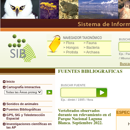
BUSCA
> Flora
> Fauna
> Hongos
> Bacteria
> Protista
> Archaea
Ejs.: Pa
/ Mburu
Buscad
FUENTES BIBLIOGRAFICAS
Inicio
BUSCAR FUENTE
Cartografía interactiva
Ejs.: dimitri / 1995 / flora
Sonidos de animales
Vertebrados observados
Fuentes Bibliográficas
ESPEC
durante un relevamiento en el
GPS, SIG y Teledetección
Parque Nacional Laguna
Espacial
Blanca. Septiembre 2022.
H
Investigaciones científicas en
las AP