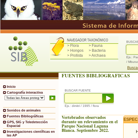
BUSCA
> Flora
> Fauna
> Hongos
> Bacteria
> Protista
> Archaea
Ejs.: Pa
/ Mburu
Buscad
FUENTES BIBLIOGRAFICAS
Inicio
BUSCAR FUENTE
Cartografía interactiva
Ejs.: dimitri / 1995 / flora
Sonidos de animales
Vertebrados observados
Fuentes Bibliográficas
ESPEC
durante un relevamiento en el
GPS, SIG y Teledetección
Parque Nacional Laguna
Espacial
Blanca. Septiembre 2022.
H
Investigaciones científicas en
las AP