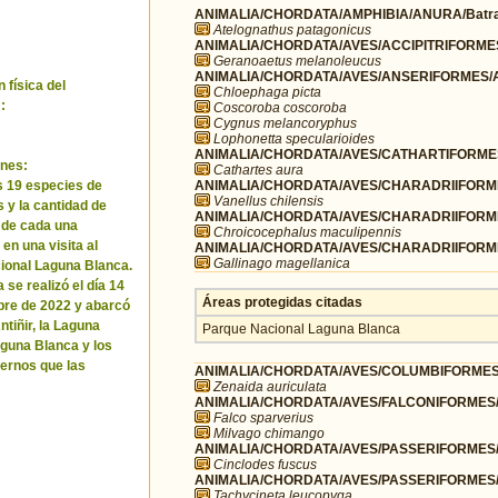
ANIMALIA/CHORDATA/AMPHIBIA/ANURA/Batra
Atelognathus patagonicus
ANIMALIA/CHORDATA/AVES/ACCIPITRIFORMES/
Geranoaetus melanoleucus
ANIMALIA/CHORDATA/AVES/ANSERIFORMES/A
 física del
Chloephaga picta
:
Coscoroba coscoroba
Cygnus melancoryphus
Lophonetta specularioides
ANIMALIA/CHORDATA/AVES/CATHARTIFORMES/
nes:
Cathartes aura
ANIMALIA/CHORDATA/AVES/CHARADRIIFORMES
as 19 especies de
Vanellus chilensis
 y la cantidad de
ANIMALIA/CHORDATA/AVES/CHARADRIIFORME
 de cada una
Chroicocephalus maculipennis
en una visita al
ANIMALIA/CHORDATA/AVES/CHARADRIIFORME
Gallinago magellanica
ional Laguna Blanca.
 se realizó el día 14
Áreas protegidas citadas
bre de 2022 y abarcó
ntiñir, la Laguna
Parque Nacional Laguna Blanca
aguna Blanca y los
ernos que las
ANIMALIA/CHORDATA/AVES/COLUMBIFORMES/
Zenaida auriculata
ANIMALIA/CHORDATA/AVES/FALCONIFORMES/F
Falco sparverius
Milvago chimango
ANIMALIA/CHORDATA/AVES/PASSERIFORMES/F
Cinclodes fuscus
ANIMALIA/CHORDATA/AVES/PASSERIFORMES/H
Tachycineta leucopyga