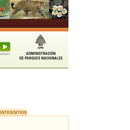
udalopex
ENTES/SITIOS