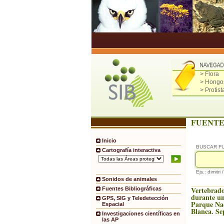
> Flora
> Hongo
> Protist
FUENTE
Inicio
BUSCAR F
Cartografía interactiva
Ejs.: dimitri 
Sonidos de animales
Vertebrado
Fuentes Bibliográficas
durante un
GPS, SIG y Teledetección
Parque Na
Espacial
Blanca. Se
Investigaciones científicas en
las AP