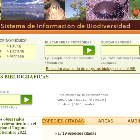
BUSCAR AREAS PROTEGIDAS
BUSCAR ESPECIES
> Fauna
s
> Bacteria
a
> Archaea
Ejs.: Parque nacional / Corrientes
Ejs.: zorro colorado / pse
/ Mburucuya
/ culpaeus
Buscador avanzado de registros biológicos en el SIB
S BIBLIOGRAFICAS
UENTE
Para criterios múltiples simultáneos,
separe las frases con el símbolo |
Ej.: dimitri | 1964 | anales
/ 1995 / flora
s observados
ESPECIES CITADAS
AREAS
AMBI
 relevamiento en el
cional Laguna
ptiembre 2022.
Hay 19 especies citadas