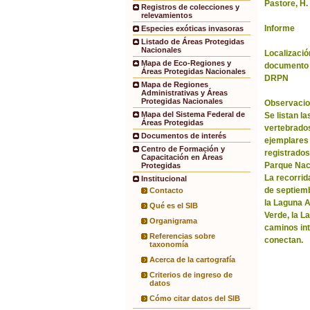
Pastore, H.
Registros de colecciones y
relevamientos
Informe
Especies exóticas invasoras
Listado de Áreas Protegidas
Nacionales
Localización
Mapa de Eco-Regiones y
documento 
Áreas Protegidas Nacionales
DRPN
Mapa de Regiones
Administrativas y Áreas
Protegidas Nacionales
Observacio
Mapa del Sistema Federal de
Se listan l
Áreas Protegidas
vertebrados
Documentos de interés
ejemplares
Centro de Formación y
registrados 
Capacitación en Áreas
Parque Nac
Protegidas
La recorrida
Institucional
de septiem
Contacto
la Laguna A
Qué es el SIB
Verde, la L
Organigrama
caminos int
Referencias sobre
conectan.
taxonomía
Acerca de la cartografía
Criterios de ingreso de
datos
Cómo citar datos del SIB