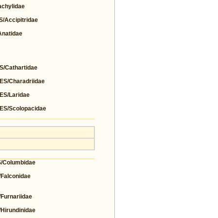
chylidae
Accipitridae
natidae
Cathartidae
/Charadriidae
S/Laridae
S/Scolopacidae
Columbidae
alconidae
urnariidae
irundinidae