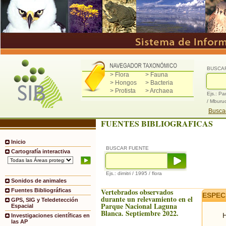
BUSCA
> Flora
> Fauna
> Hongos
> Bacteria
> Protista
> Archaea
Ejs.: Pa
/ Mburu
Buscad
FUENTES BIBLIOGRAFICAS
Inicio
BUSCAR FUENTE
Cartografía interactiva
Ejs.: dimitri / 1995 / flora
Sonidos de animales
Vertebrados observados
Fuentes Bibliográficas
ESPEC
durante un relevamiento en el
GPS, SIG y Teledetección
Parque Nacional Laguna
Espacial
Blanca. Septiembre 2022.
H
Investigaciones científicas en
las AP