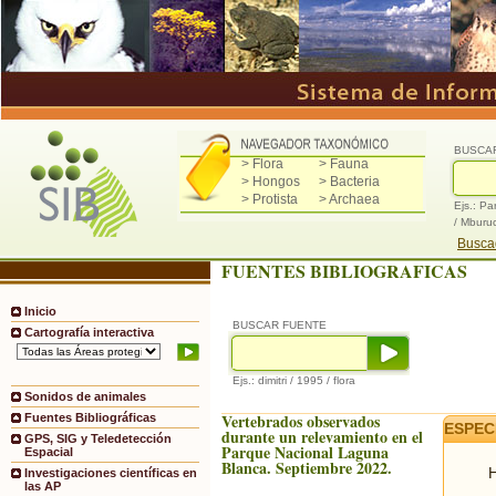
BUSCA
> Flora
> Fauna
> Hongos
> Bacteria
> Protista
> Archaea
Ejs.: Pa
/ Mburu
Buscad
FUENTES BIBLIOGRAFICAS
Inicio
BUSCAR FUENTE
Cartografía interactiva
Ejs.: dimitri / 1995 / flora
Sonidos de animales
Vertebrados observados
Fuentes Bibliográficas
ESPEC
durante un relevamiento en el
GPS, SIG y Teledetección
Parque Nacional Laguna
Espacial
Blanca. Septiembre 2022.
H
Investigaciones científicas en
las AP