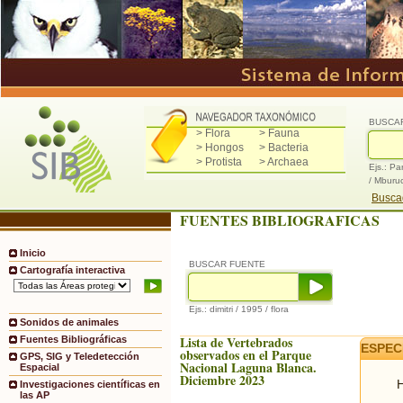
BUSCA
> Flora
> Fauna
> Hongos
> Bacteria
> Protista
> Archaea
Ejs.: Pa
/ Mburu
Buscad
FUENTES BIBLIOGRAFICAS
Inicio
BUSCAR FUENTE
Cartografía interactiva
Ejs.: dimitri / 1995 / flora
Sonidos de animales
Lista de Vertebrados
Fuentes Bibliográficas
ESPEC
observados en el Parque
GPS, SIG y Teledetección
Nacional Laguna Blanca.
Espacial
Diciembre 2023
H
Investigaciones científicas en
las AP