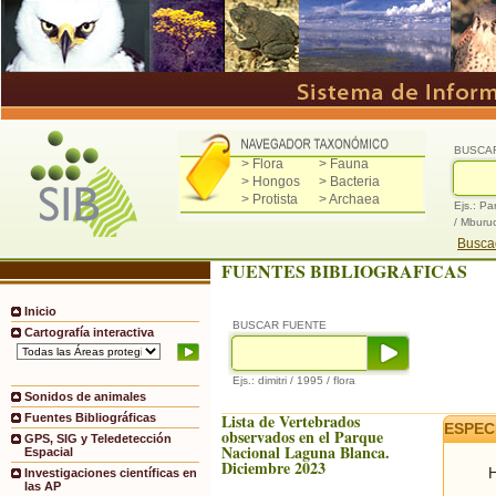
BUSCA
> Flora
> Fauna
> Hongos
> Bacteria
> Protista
> Archaea
Ejs.: Pa
/ Mburu
Buscad
FUENTES BIBLIOGRAFICAS
Inicio
BUSCAR FUENTE
Cartografía interactiva
Ejs.: dimitri / 1995 / flora
Sonidos de animales
Lista de Vertebrados
Fuentes Bibliográficas
ESPEC
observados en el Parque
GPS, SIG y Teledetección
Nacional Laguna Blanca.
Espacial
Diciembre 2023
H
Investigaciones científicas en
las AP