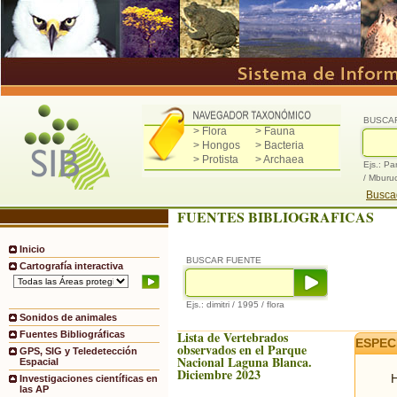
BUSCA
> Flora
> Fauna
> Hongos
> Bacteria
> Protista
> Archaea
Ejs.: Pa
/ Mburu
Buscad
FUENTES BIBLIOGRAFICAS
Inicio
BUSCAR FUENTE
Cartografía interactiva
Ejs.: dimitri / 1995 / flora
Sonidos de animales
Lista de Vertebrados
Fuentes Bibliográficas
ESPEC
observados en el Parque
GPS, SIG y Teledetección
Nacional Laguna Blanca.
Espacial
Diciembre 2023
H
Investigaciones científicas en
las AP