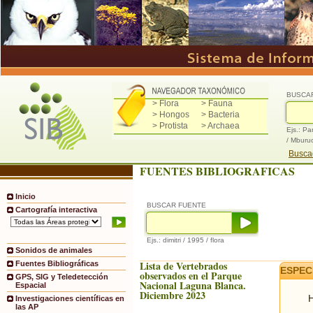
BUSCA
> Flora
> Fauna
> Hongos
> Bacteria
> Protista
> Archaea
Ejs.: Pa
/ Mburu
Buscad
FUENTES BIBLIOGRAFICAS
Inicio
BUSCAR FUENTE
Cartografía interactiva
Ejs.: dimitri / 1995 / flora
Sonidos de animales
Lista de Vertebrados
Fuentes Bibliográficas
ESPEC
observados en el Parque
GPS, SIG y Teledetección
Nacional Laguna Blanca.
Espacial
Diciembre 2023
H
Investigaciones científicas en
las AP