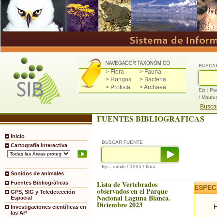
BUSCA
> Flora
> Fauna
> Hongos
> Bacteria
> Protista
> Archaea
Ejs.: Pa
/ Mburu
Buscad
FUENTES BIBLIOGRAFICAS
Inicio
BUSCAR FUENTE
Cartografía interactiva
Ejs.: dimitri / 1995 / flora
Sonidos de animales
Lista de Vertebrados
Fuentes Bibliográficas
ESPEC
observados en el Parque
GPS, SIG y Teledetección
Nacional Laguna Blanca.
Espacial
Diciembre 2023
H
Investigaciones científicas en
las AP