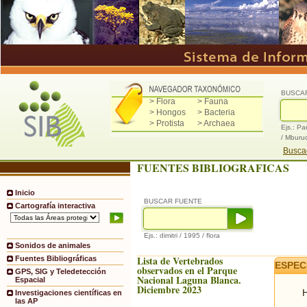
BUSCA
> Flora
> Fauna
> Hongos
> Bacteria
> Protista
> Archaea
Ejs.: Pa
/ Mburu
Buscad
FUENTES BIBLIOGRAFICAS
Inicio
BUSCAR FUENTE
Cartografía interactiva
Ejs.: dimitri / 1995 / flora
Sonidos de animales
Lista de Vertebrados
Fuentes Bibliográficas
ESPEC
observados en el Parque
GPS, SIG y Teledetección
Nacional Laguna Blanca.
Espacial
Diciembre 2023
H
Investigaciones científicas en
las AP