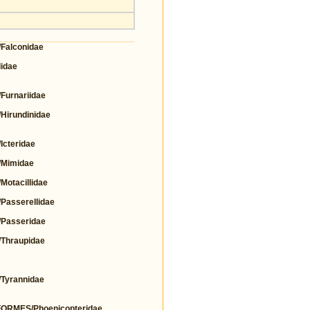
alconidae
idae
urnariidae
irundinidae
cteridae
Mimidae
tacillidae
asserellidae
Passeridae
Thraupidae
yrannidae
RMES/Phoenicopteridae