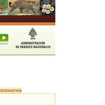
udalopex
ENTES/SITIOS