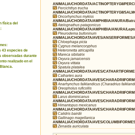
ANIMALIA/CHORDATA/ACTINOPTERYGII/PERCI
Percichthys trucha
ANIMALIA/CHORDATA/ACTINOPTERYGII/SALM
Oncorhynchus mykiss
ANIMALIA/CHORDATA/AMPHIBIA/ANURA/Batra
 física del
Atelognathus patagonicus
:
ANIMALIA/CHORDATA/AMPHIBIA/ANURA/Leptod
Pleurodema bufoninum
ANIMALIA/CHORDATA/AVES/ANSERIFORMES/A
Chloephaga picta
nes:
Cygnus melancoryphus
Heteronetta atricapilla
as 43 especies de
Mareca sibilatrix
s observadas durante
Oxyura jamaicensis
ento realizado en el
Oxyura vittata
Blanca.
Spatula platalea
ANIMALIA/CHORDATA/AVES/CATHARTIFORMES/
Cathartes aura
ANIMALIA/CHORDATA/AVES/CHARADRIIFORMES
Anarhynchus falklandicus (Charadrius falkland
Oreopholus ruficollis
ANIMALIA/CHORDATA/AVES/CHARADRIIFORME
Larus dominicanus
ANIMALIA/CHORDATA/AVES/CHARADRIIFORMES
Himantopus mexicanus
ANIMALIA/CHORDATA/AVES/CHARADRIIFORME
Calidris bairdii
Gallinago magellanica
ANIMALIA/CHORDATA/AVES/COLUMBIFORMES/
Zenaida auriculata