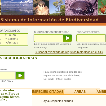
BUSCAR AREAS PROTEGIDAS
BUSCAR ESPECIES
> Fauna
s
> Bacteria
a
> Archaea
Ejs.: Parque nacional / Corrientes
Ejs.: zorro colorado / pse
/ Mburucuya
/ culpaeus
Buscador avanzado de registros biológicos en el SIB
S BIBLIOGRAFICAS
UENTE
Para criterios múltiples simultáneos,
separe las frases con el símbolo |
Ej.: dimitri | 1964 | anales
/ 1995 / flora
ertebrados
ESPECIES CITADAS
AREAS
AMBI
 en el Parque
Laguna Blanca.
 2023
Hay 43 especies citadas