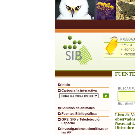
> Flora
> Hongo
> Protist
FUENTE
Inicio
BUSCAR F
Cartografía interactiva
Ejs.: dimitri 
Sonidos de animales
Lista de V
Fuentes Bibliográficas
observados
GPS, SIG y Teledetección
Nacional 
Espacial
Diciembre
Investigaciones científicas en
las AP