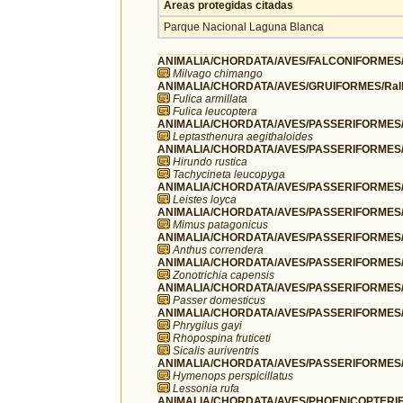
Áreas protegidas citadas
Parque Nacional Laguna Blanca
ANIMALIA/CHORDATA/AVES/FALCONIFORMES/F
Milvago chimango
ANIMALIA/CHORDATA/AVES/GRUIFORMES/Rall
Fulica armillata
Fulica leucoptera
ANIMALIA/CHORDATA/AVES/PASSERIFORMES/F
Leptasthenura aegithaloides
ANIMALIA/CHORDATA/AVES/PASSERIFORMES/H
Hirundo rustica
Tachycineta leucopyga
ANIMALIA/CHORDATA/AVES/PASSERIFORMES/I
Leistes loyca
ANIMALIA/CHORDATA/AVES/PASSERIFORMES/
Mimus patagonicus
ANIMALIA/CHORDATA/AVES/PASSERIFORMES/Mo
Anthus correndera
ANIMALIA/CHORDATA/AVES/PASSERIFORMES/P
Zonotrichia capensis
ANIMALIA/CHORDATA/AVES/PASSERIFORMES/
Passer domesticus
ANIMALIA/CHORDATA/AVES/PASSERIFORMES/
Phrygilus gayi
Rhopospina fruticeti
Sicalis auriventris
ANIMALIA/CHORDATA/AVES/PASSERIFORMES/T
Hymenops perspicillatus
Lessonia rufa
ANIMALIA/CHORDATA/AVES/PHOENICOPTERIFO