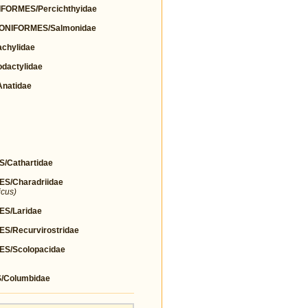
FORMES/Percichthyidae
ONIFORMES/Salmonidae
chylidae
actylidae
natidae
Cathartidae
/Charadriidae
icus)
S/Laridae
/Recurvirostridae
S/Scolopacidae
Columbidae