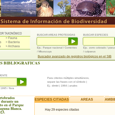
BUSCAR AREAS PROTEGIDAS
BUSCAR ESPECIES
> Fauna
s
> Bacteria
a
> Archaea
Ejs.: Parque nacional / Corrientes
Ejs.: zorro colorado / pse
/ Mburucuya
/ culpaeus
Buscador avanzado de registros biológicos en el SIB
S BIBLIOGRAFICAS
UENTE
Para criterios múltiples simultáneos,
separe las frases con el símbolo |
Ej.: dimitri | 1964 | anales
/ 1995 / flora
ertebrados
ESPECIES CITADAS
AREAS
AMBI
s durante un
to en el Parque
Laguna Blanca.
Hay 29 especies citadas
023.