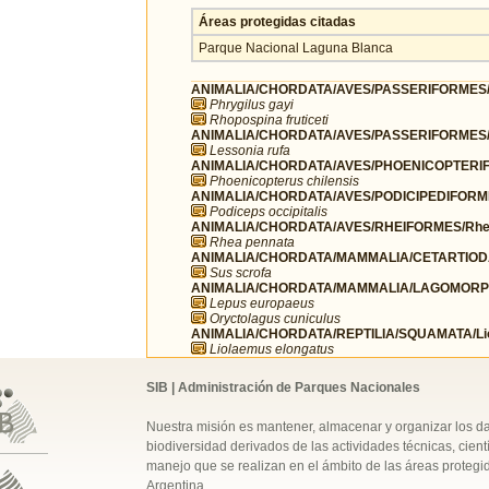
Áreas protegidas citadas
Parque Nacional Laguna Blanca
ANIMALIA/CHORDATA/AVES/PASSERIFORMES/
Phrygilus gayi
Rhopospina fruticeti
ANIMALIA/CHORDATA/AVES/PASSERIFORMES/T
Lessonia rufa
ANIMALIA/CHORDATA/AVES/PHOENICOPTERIFO
Phoenicopterus chilensis
ANIMALIA/CHORDATA/AVES/PODICIPEDIFORMES
Podiceps occipitalis
ANIMALIA/CHORDATA/AVES/RHEIFORMES/Rhe
Rhea pennata
ANIMALIA/CHORDATA/MAMMALIA/CETARTIOD
Sus scrofa
ANIMALIA/CHORDATA/MAMMALIA/LAGOMORPH
Lepus europaeus
Oryctolagus cuniculus
ANIMALIA/CHORDATA/REPTILIA/SQUAMATA/Li
Liolaemus elongatus
SIB | Administración de Parques Nacionales
Nuestra misión es mantener, almacenar y organizar los d
biodiversidad derivados de las actividades técnicas, cientí
manejo que se realizan en el ámbito de las áreas protegi
Argentina.