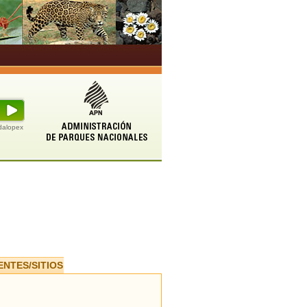
udalopex
ENTES/SITIOS