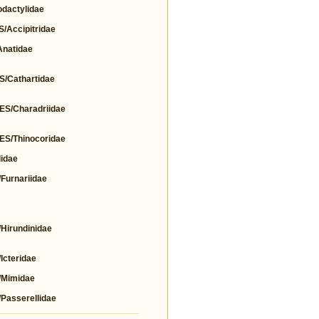
actylidae
Accipitridae
natidae
Cathartidae
/Charadriidae
/Thinocoridae
idae
urnariidae
irundinidae
cteridae
Mimidae
asserellidae