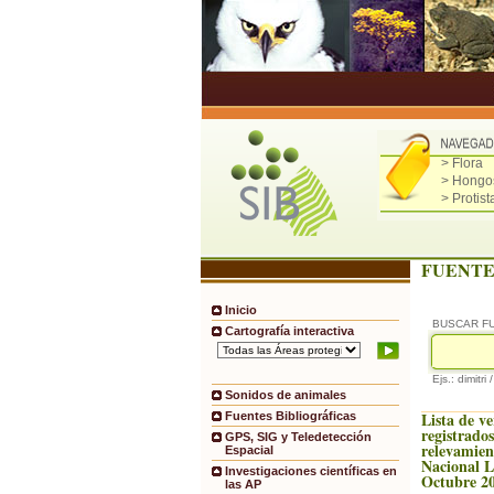
> Flora
> Hongo
> Protist
FUENTE
Inicio
BUSCAR F
Cartografía interactiva
Ejs.: dimitri 
Sonidos de animales
Lista de v
Fuentes Bibliográficas
registrado
GPS, SIG y Teledetección
relevamien
Espacial
Nacional 
Investigaciones científicas en
Octubre 2
las AP