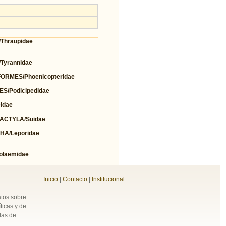
Thraupidae
yrannidae
RMES/Phoenicopteridae
/Podicipedidae
idae
ACTYLA/Suidae
A/Leporidae
olaemidae
Inicio
|
Contacto
|
Institucional
atos sobre
ficas y de
das de