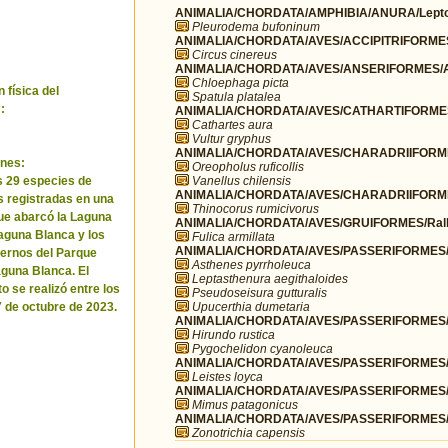
ANIMALIA/CHORDATA/AMPHIBIA/ANURA/Leptod
Pleurodema bufoninum
ANIMALIA/CHORDATA/AVES/ACCIPITRIFORMES/
Circus cinereus
ANIMALIA/CHORDATA/AVES/ANSERIFORMES/A
Chloephaga picta
 física del
Spatula platalea
:
ANIMALIA/CHORDATA/AVES/CATHARTIFORMES/
Cathartes aura
Vultur gryphus
ANIMALIA/CHORDATA/AVES/CHARADRIIFORMES
nes:
Oreopholus ruficollis
Vanellus chilensis
as 29 especies de
ANIMALIA/CHORDATA/AVES/CHARADRIIFORMES
 registradas en una
Thinocorus rumicivorus
ue abarcó la Laguna
ANIMALIA/CHORDATA/AVES/GRUIFORMES/Rall
 Laguna Blanca y los
Fulica armillata
ANIMALIA/CHORDATA/AVES/PASSERIFORMES/F
ternos del Parque
Asthenes pyrrholeuca
guna Blanca. El
Leptasthenura aegithaloides
o se realizó entre los
Pseudoseisura gutturalis
Upucerthia dumetaria
7 de octubre de 2023.
ANIMALIA/CHORDATA/AVES/PASSERIFORMES/H
Hirundo rustica
Pygochelidon cyanoleuca
ANIMALIA/CHORDATA/AVES/PASSERIFORMES/I
Leistes loyca
ANIMALIA/CHORDATA/AVES/PASSERIFORMES/
Mimus patagonicus
ANIMALIA/CHORDATA/AVES/PASSERIFORMES/P
Zonotrichia capensis