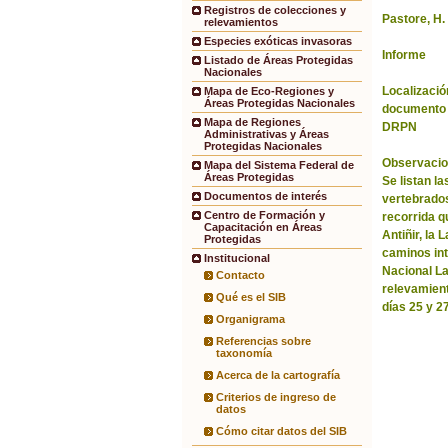
Registros de colecciones y
Pastore, H.
relevamientos
Especies exóticas invasoras
Informe
Listado de Áreas Protegidas
Nacionales
Localización
Mapa de Eco-Regiones y
Áreas Protegidas Nacionales
documento 
Mapa de Regiones
DRPN
Administrativas y Áreas
Protegidas Nacionales
Observacio
Mapa del Sistema Federal de
Áreas Protegidas
Se listan l
Documentos de interés
vertebrados
Centro de Formación y
recorrida q
Capacitación en Áreas
Antiñir, la
Protegidas
caminos in
Institucional
Nacional La
Contacto
relevamient
Qué es el SIB
días 25 y 2
Organigrama
Referencias sobre
taxonomía
Acerca de la cartografía
Criterios de ingreso de
datos
Cómo citar datos del SIB