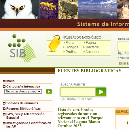
BUSCA
> Flora
> Fauna
> Hongos
> Bacteria
> Protista
> Archaea
Ejs.: Pa
/ Mburu
Buscad
FUENTES BIBLIOGRAFICAS
Inicio
BUSCAR FUENTE
Cartografía interactiva
Ejs.: dimitri / 1995 / flora
Sonidos de animales
Lista de vertebrados
Fuentes Bibliográficas
ESPEC
registrados durante un
GPS, SIG y Teledetección
relevamiento en el Parque
Espacial
Nacional Laguna Blanca.
H
Investigaciones científicas en
Octubre 2023.
las AP