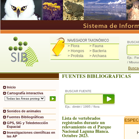
BUSCA
> Flora
> Fauna
> Hongos
> Bacteria
> Protista
> Archaea
Ejs.: Pa
/ Mburu
Buscad
FUENTES BIBLIOGRAFICAS
Inicio
BUSCAR FUENTE
Cartografía interactiva
Ejs.: dimitri / 1995 / flora
Sonidos de animales
Lista de vertebrados
Fuentes Bibliográficas
ESPEC
registrados durante un
GPS, SIG y Teledetección
relevamiento en el Parque
Espacial
Nacional Laguna Blanca.
H
Investigaciones científicas en
Octubre 2023.
las AP