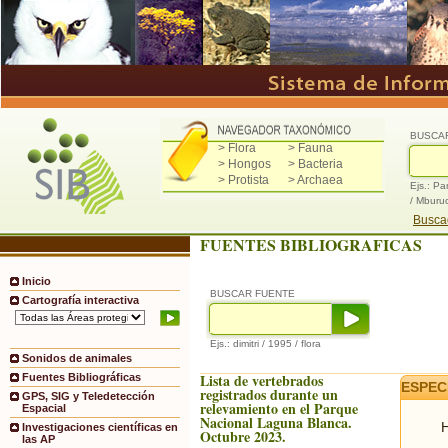
BUSCA
> Flora
> Fauna
> Hongos
> Bacteria
> Protista
> Archaea
Ejs.: Pa
/ Mburu
Buscad
FUENTES BIBLIOGRAFICAS
Inicio
BUSCAR FUENTE
Cartografía interactiva
Ejs.: dimitri / 1995 / flora
Sonidos de animales
Lista de vertebrados
Fuentes Bibliográficas
ESPEC
registrados durante un
GPS, SIG y Teledetección
relevamiento en el Parque
Espacial
Nacional Laguna Blanca.
H
Investigaciones científicas en
Octubre 2023.
las AP