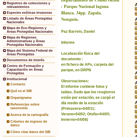
Registros de colecciones y
- Parque Nacional laguna
relevamientos
Blanca. 34pp. Zapala,
Especies exóticas invasoras
Neuquén.
Listado de Áreas Protegidas
Nacionales
Mapa de Eco-Regiones y
Paz Barreto, Daniel
Áreas Protegidas Nacionales
Mapa de Regiones
Administrativas y Áreas
Informe
Protegidas Nacionales
Mapa del Sistema Federal de
Localización física del
Áreas Protegidas
documento :
Documentos de interés
en fichero de APs, carpeta del
Centro de Formación y
Capacitación en Áreas
parque, en DRPN
Protegidas
Institucional
Observaciones:
Contacto
El informe contiene fotos y
Qué es el SIB
tablas. Dado que los resgistros
están por estación, se cargó el
Organigrama
día medio de la estación
Referencias sobre
taxonomía
(Primavera=04/011;
Verano=04/02; Otoño=04/05;
Acerca de la cartografía
Invierno=04/08)
Criterios de ingreso de
datos
Cómo citar datos del SIB