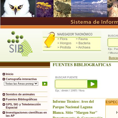
BUSCA
> Flora
> Fauna
> Hongos
> Bacteria
> Protista
> Archaea
Ejs.: Pa
/ Mburu
Buscad
FUENTES BIBLIOGRAFICAS
Inicio
BUSCAR FUENTE
Cartografía interactiva
Ejs.: dimitri / 1995 / flora
Sonidos de animales
Fuentes Bibliográficas
Informe Técnico: Aves del
ESPEC
GPS, SIG y Teledetección
Parque Nacional Laguna
Espacial
Blanca. Sitio "Margen Sur"
H
Investigaciones científicas en
las AP
Departamento de Conservación