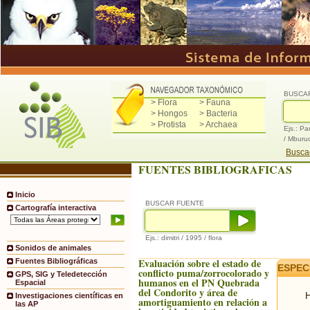
BUSCA
> Flora
> Fauna
> Hongos
> Bacteria
> Protista
> Archaea
Ejs.: Pa
/ Mburu
Buscad
FUENTES BIBLIOGRAFICAS
Inicio
BUSCAR FUENTE
Cartografía interactiva
Ejs.: dimitri / 1995 / flora
Sonidos de animales
Evaluación sobre el estado de
Fuentes Bibliográficas
ESPEC
conflicto puma/zorrocolorado y
GPS, SIG y Teledetección
humanos en el PN Quebrada
Espacial
del Condorito y área de
H
Investigaciones científicas en
amortiguamiento en relación a
las AP