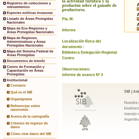
la actividad turistica y la
Registros de colecciones y
predación sobre el ganado de
relevamientos
productores.
Especies exóticas invasoras
Pia, M.
Listado de Áreas Protegidas
Nacionales
Mapa de Eco-Regiones y
Informe
Áreas Protegidas Nacionales
Mapa de Regiones
Localización física del
Administrativas y Áreas
Protegidas Nacionales
documento :
Mapa del Sistema Federal de
Biblioteca Delegación Regional
Áreas Protegidas
Centro
Documentos de interés
Centro de Formación y
Observaciones:
Capacitación en Áreas
Protegidas
informe de avance Nº 3
Institucional
Contacto
SIB | Ad
Qué es el SIB
Organigrama
Nuestra 
Referencias sobre
biodivers
taxonomía
manejo q
Acerca de la cartografía
Argentin
Criterios de ingreso de
datos
Cómo citar datos del SIB