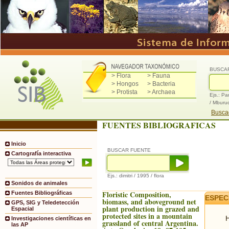
BUSCA
> Flora
> Fauna
> Hongos
> Bacteria
> Protista
> Archaea
Ejs.: Pa
/ Mburu
Buscad
FUENTES BIBLIOGRAFICAS
Inicio
BUSCAR FUENTE
Cartografía interactiva
Ejs.: dimitri / 1995 / flora
Sonidos de animales
Floristic Composition,
Fuentes Bibliográficas
ESPEC
biomass, and aboveground net
GPS, SIG y Teledetección
plant production in grazed and
Espacial
protected sites in a mountain
H
Investigaciones científicas en
grassland of central Argentina.
las AP