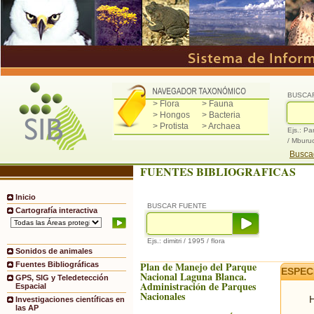
BUSCA
> Flora
> Fauna
> Hongos
> Bacteria
> Protista
> Archaea
Ejs.: Pa
/ Mburu
Buscad
FUENTES BIBLIOGRAFICAS
Inicio
BUSCAR FUENTE
Cartografía interactiva
Ejs.: dimitri / 1995 / flora
Sonidos de animales
Plan de Manejo del Parque
Fuentes Bibliográficas
ESPEC
Nacional Laguna Blanca.
GPS, SIG y Teledetección
Administración de Parques
Espacial
Nacionales
H
Investigaciones científicas en
las AP