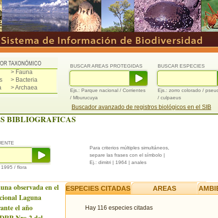
BUSCAR AREAS PROTEGIDAS
BUSCAR ESPECIES
> Fauna
s
> Bacteria
a
> Archaea
Ejs.: Parque nacional / Corrientes
Ejs.: zorro colorado / pse
/ Mburucuya
/ culpaeus
Buscador avanzado de registros biológicos en el SIB
S BIBLIOGRAFICAS
UENTE
Para criterios múltiples simultáneos,
separe las frases con el símbolo |
Ej.: dimitri | 1964 | anales
/ 1995 / flora
auna observada en el
ESPECIES CITADAS
AREAS
AMBI
cional Laguna
ante el año
Hay 116 especies citadas
 DRP Nro.2 del