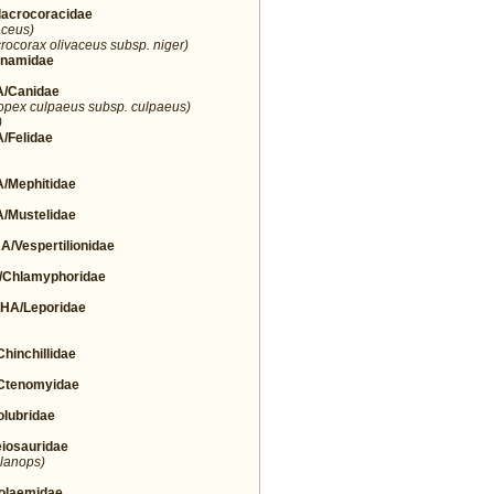
crocoracidae
aceus)
rocorax olivaceus subsp. niger)
namidae
/Canidae
opex culpaeus subsp. culpaeus)
)
Felidae
Mephitidae
Mustelidae
espertilionidae
Chlamyphoridae
A/Leporidae
nchillidae
tenomyidae
lubridae
osauridae
elanops)
olaemidae