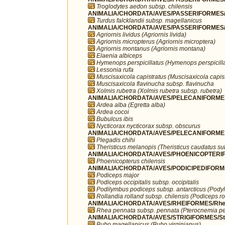
Troglodytes aedon subsp. chilensis
ANIMALIA/CHORDATA/AVES/PASSERIFORMES/T
Turdus falcklandii subsp. magellanicus
ANIMALIA/CHORDATA/AVES/PASSERIFORMES/T
Agriornis lividus (Agriornis livida)
Agriornis micropterus (Agriornis microptera)
Agriornis montanus (Agriornis montana)
Elaenia albiceps
Hymenops perspicillatus (Hymenops perspicilla
Lessonia rufa
Muscisaxicola capistratus (Muscisaxicola capist
Muscisaxicola flavinucha subsp. flavinucha
Xolmis rubetra (Xolmis rubetra subsp. rubetra)
ANIMALIA/CHORDATA/AVES/PELECANIFORMES
Ardea alba (Egretta alba)
Ardea cocoi
Bubulcus ibis
Nycticorax nycticorax subsp. obscurus
ANIMALIA/CHORDATA/AVES/PELECANIFORMES/T
Plegadis chihi
Theristicus melanopis (Theristicus caudatus s
ANIMALIA/CHORDATA/AVES/PHOENICOPTERIFO
Phoenicopterus chilensis
ANIMALIA/CHORDATA/AVES/PODICIPEDIFORMES
Podiceps major
Podiceps occipitalis subsp. occipitalis
Podilymbus podiceps subsp. antarcticus (Podyl
Rollandia rolland subsp. chilensis (Podiceps ro
ANIMALIA/CHORDATA/AVES/RHEIFORMES/Rhe
Rhea pennata subsp. pennata (Pterocnemia pe
ANIMALIA/CHORDATA/AVES/STRIGIFORMES/Str
Bubo magellanicus (Bubo virginianus)