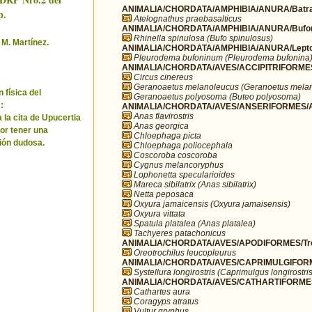
ANIMALIA/CHORDATA/AMPHIBIA/ANURA/Batra
p.
Atelognathus praebasalticus
ANIMALIA/CHORDATA/AMPHIBIA/ANURA/Bufo
Rhinella spinulosa (Bufo spinulosus)
 M. Martínez.
ANIMALIA/CHORDATA/AMPHIBIA/ANURA/Leptod
Pleurodema bufoninum (Pleurodema bufonina
ANIMALIA/CHORDATA/AVES/ACCIPITRIFORMES/
Circus cinereus
Geranoaetus melanoleucus (Geranoetus mela
 física del
Geranoaetus polyosoma (Buteo polyosoma)
:
ANIMALIA/CHORDATA/AVES/ANSERIFORMES/A
Anas flavirostris
 la cita de Upucertia
Anas georgica
por tener una
Chloephaga picta
ión dudosa.
Chloephaga poliocephala
Coscoroba coscoroba
Cygnus melancoryphus
Lophonetta specularioides
Mareca sibilatrix (Anas sibilatrix)
Netta peposaca
Oxyura jamaicensis (Oxyura jamaisensis)
Oxyura vittata
Spatula platalea (Anas platalea)
Tachyeres patachonicus
ANIMALIA/CHORDATA/AVES/APODIFORMES/Troc
Oreotrochilus leucopleurus
ANIMALIA/CHORDATA/AVES/CAPRIMULGIFORM
Systellura longirostris (Caprimulgus longirostris
ANIMALIA/CHORDATA/AVES/CATHARTIFORMES/
Cathartes aura
Coragyps atratus
Vultur gryphus