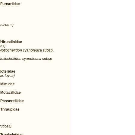
urnariidae
nicurus)
irundinidae
ans)
Notiochelidon cyanoleuca subsp.
Notiochelidon cyanoleuca subsp.
cteridae
sp. loyca)
Mimidae
tacillidae
asserellidae
Thraupidae
uticeti)
roglodytidae