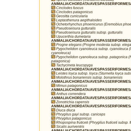
ANIMALIA/CHORDATA/AVES/PASSERIFORMES/F
Cinclodes fuscus
Cinclodes patagonicus
Geositta cunicularia
Leptasthenura aegithaloides
Ochetorhynchus phoenicurus (Eremobius phoe
Pseudoseisura gutturalis
Pseudoseisura gutturalis subsp. gutturalis
Upucerthia dumetaria
ANIMALIA/CHORDATA/AVES/PASSERIFORMES/H
Progne elegans (Progne modesta subsp. eleg
Pygochelidon cyanoleuca subsp. cyanoleuca (
cyanoleuca)
Pygochelidon cyanoleuca subsp. patagonica (
patagonica)
Tachycineta leucopyga
ANIMALIA/CHORDATA/AVES/PASSERIFORMES/I
Leistes loyca subsp. loyca (Sturnella loyca sub
Molothrus bonariensis subsp. bonariensis
ANIMALIA/CHORDATA/AVES/PASSERIFORMES/
Mimus patagonicus
ANIMALIA/CHORDATA/AVES/PASSERIFORMES/Mo
Anthus correndera
ANIMALIA/CHORDATA/AVES/PASSERIFORMES/P
Zonotrichia capensis
ANIMALIA/CHORDATA/AVES/PASSERIFORMES/
Diuca diuca
Phrygilus gayi subsp. caniceps
Phrygilus patagonicus
Rhopospina fruticeti (Phrygilus fruticeti subsp. fr
Sicalis auriventris
ANIMALIA/CHORDATA/AVES/PASSERIFORMES/T