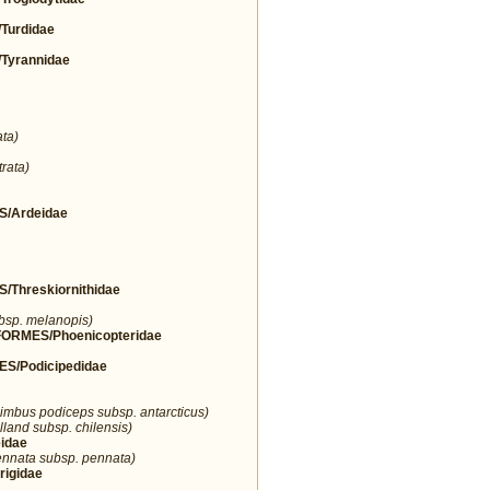
urdidae
yrannidae
ta)
rata)
/Ardeidae
hreskiornithidae
ubsp. melanopis)
RMES/Phoenicopteridae
/Podicipedidae
imbus podiceps subsp. antarcticus)
lland subsp. chilensis)
idae
nnata subsp. pennata)
igidae