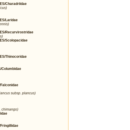
/Charadriidae
icus)
S/Laridae
ennis)
/Recurvirostridae
s)
S/Scolopacidae
/Thinocoridae
Columbidae
alconidae
lancus subsp. plancus)
. chimango)
idae
ingillidae