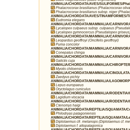
ANIMALIA/CHORDATA/AVES/SULIFORMES/Phala
Phalacrocorax brasilianus (Phalacrocorax oliv
Phalacrocorax brasilianus subsp. niger (Phalac
ANIMALIA/CHORDATA/AVES/TINAMIFORMES/Ti
Eudromia elegans
ANIMALIA/CHORDATA/MAMMALIA/CARNIVORA
Lycalopex culpaeus subsp. culpaeus (Pseudal
Lycalopex gymnocercus (Pseudalopex griseus
ANIMALIA/CHORDATA/MAMMALIA/CARNIVORA/
Leopardus geoffroyi (Oncifelis geoffroyi)
Puma concolor
ANIMALIA/CHORDATA/MAMMALIA/CARNIVORA/
Conepatus chinga
ANIMALIA/CHORDATA/MAMMALIA/CARNIVORA/
Galictis cuja
ANIMALIA/CHORDATA/MAMMALIA/CHIROPTERA/V
Myotis chiloensis
ANIMALIA/CHORDATA/MAMMALIA/CINGULATA/
Zaedyus pichiy
ANIMALIA/CHORDATA/MAMMALIA/LAGOMORPH
Lepus europaeus
Oryctolagus cuniculus
ANIMALIA/CHORDATA/MAMMALIA/RODENTIA/Chi
Lagidium viscacia
ANIMALIA/CHORDATA/MAMMALIA/RODENTIA/C
Ctenomys haigi
ANIMALIA/CHORDATA/REPTILIA/SQUAMATA/Co
Philodryas patagoniensis
ANIMALIA/CHORDATA/REPTILIA/SQUAMATA/Lei
Diplolaemus cfr. melanops (Diplolaemus cf. m
Diplolaemus f. altopatagonica
ANIMALIA/CHORDATA/REPTILIA/SQUAMATA/Li