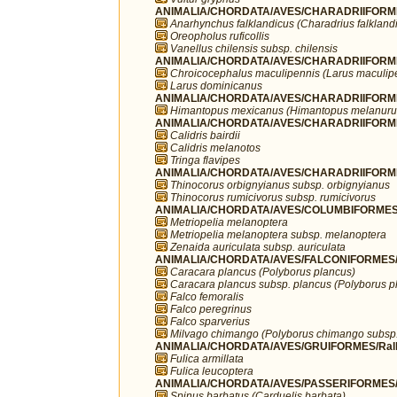
ANIMALIA/CHORDATA/AVES/CHARADRIIFORMES
Anarhynchus falklandicus (Charadrius falkland
Oreopholus ruficollis
Vanellus chilensis subsp. chilensis
ANIMALIA/CHORDATA/AVES/CHARADRIIFORME
Chroicocephalus maculipennis (Larus maculip
Larus dominicanus
ANIMALIA/CHORDATA/AVES/CHARADRIIFORMES
Himantopus mexicanus (Himantopus melanuru
ANIMALIA/CHORDATA/AVES/CHARADRIIFORME
Calidris bairdii
Calidris melanotos
Tringa flavipes
ANIMALIA/CHORDATA/AVES/CHARADRIIFORMES
Thinocorus orbignyianus subsp. orbignyianus
Thinocorus rumicivorus subsp. rumicivorus
ANIMALIA/CHORDATA/AVES/COLUMBIFORMES/
Metriopelia melanoptera
Metriopelia melanoptera subsp. melanoptera
Zenaida auriculata subsp. auriculata
ANIMALIA/CHORDATA/AVES/FALCONIFORMES/F
Caracara plancus (Polyborus plancus)
Caracara plancus subsp. plancus (Polyborus p
Falco femoralis
Falco peregrinus
Falco sparverius
Milvago chimango (Polyborus chimango subsp
ANIMALIA/CHORDATA/AVES/GRUIFORMES/Rall
Fulica armillata
Fulica leucoptera
ANIMALIA/CHORDATA/AVES/PASSERIFORMES/Fr
Spinus barbatus (Carduelis barbata)