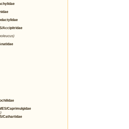
chylidae
nidae
actylidae
)
Accipitridae
noleucus)
natidae
hilidae
ES/Caprimulgidae
)
Cathartidae