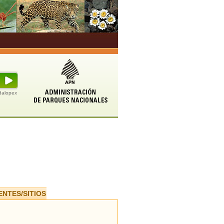
udalopex
ENTES/SITIOS