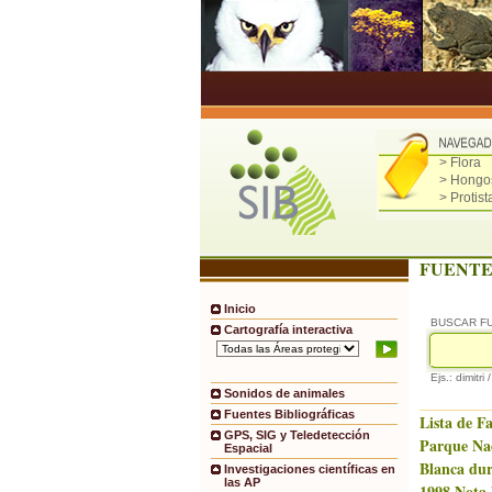
> Flora
> Hongo
> Protist
FUENTE
Inicio
BUSCAR F
Cartografía interactiva
Ejs.: dimitri 
Sonidos de animales
Fuentes Bibliográficas
Lista de F
GPS, SIG y Teledetección
Parque Na
Espacial
Blanca dur
Investigaciones científicas en
las AP
1998.Nota