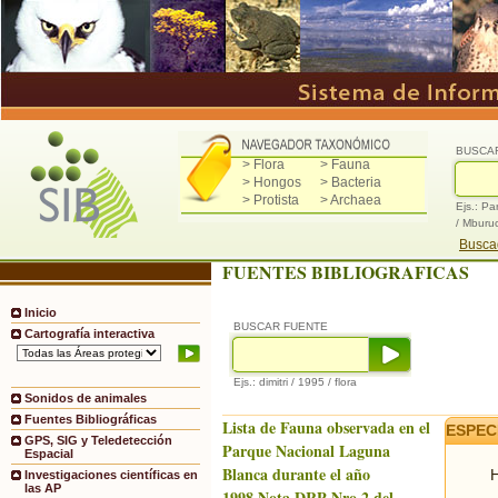
BUSCA
> Flora
> Fauna
> Hongos
> Bacteria
> Protista
> Archaea
Ejs.: Pa
/ Mburu
Buscad
FUENTES BIBLIOGRAFICAS
Inicio
BUSCAR FUENTE
Cartografía interactiva
Ejs.: dimitri / 1995 / flora
Sonidos de animales
Fuentes Bibliográficas
Lista de Fauna observada en el
ESPEC
GPS, SIG y Teledetección
Parque Nacional Laguna
Espacial
Blanca durante el año
H
Investigaciones científicas en
las AP
1998.Nota DRP Nro.2 del