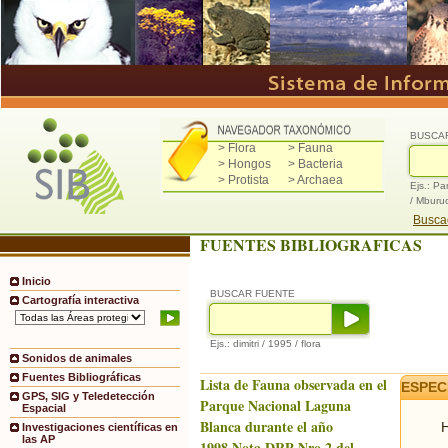
BUSCA
> Flora
> Fauna
> Hongos
> Bacteria
> Protista
> Archaea
Ejs.: Pa
/ Mburu
Buscad
FUENTES BIBLIOGRAFICAS
Inicio
BUSCAR FUENTE
Cartografía interactiva
Ejs.: dimitri / 1995 / flora
Sonidos de animales
Fuentes Bibliográficas
Lista de Fauna observada en el
ESPEC
GPS, SIG y Teledetección
Parque Nacional Laguna
Espacial
Blanca durante el año
H
Investigaciones científicas en
las AP
1998.Nota DRP Nro.2 del