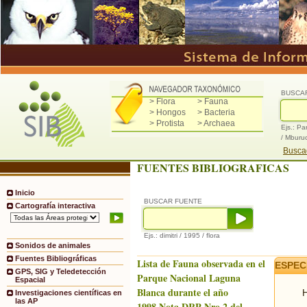
BUSCA
> Flora
> Fauna
> Hongos
> Bacteria
> Protista
> Archaea
Ejs.: Pa
/ Mburu
Buscad
FUENTES BIBLIOGRAFICAS
Inicio
BUSCAR FUENTE
Cartografía interactiva
Ejs.: dimitri / 1995 / flora
Sonidos de animales
Fuentes Bibliográficas
Lista de Fauna observada en el
ESPEC
GPS, SIG y Teledetección
Parque Nacional Laguna
Espacial
Blanca durante el año
H
Investigaciones científicas en
las AP
1998.Nota DRP Nro.2 del