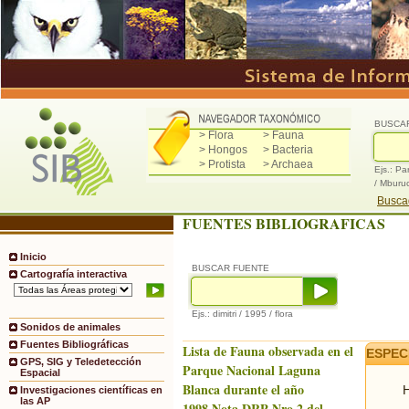
BUSCA
> Flora
> Fauna
> Hongos
> Bacteria
> Protista
> Archaea
Ejs.: Pa
/ Mburu
Buscad
FUENTES BIBLIOGRAFICAS
Inicio
BUSCAR FUENTE
Cartografía interactiva
Ejs.: dimitri / 1995 / flora
Sonidos de animales
Fuentes Bibliográficas
Lista de Fauna observada en el
ESPEC
GPS, SIG y Teledetección
Parque Nacional Laguna
Espacial
Blanca durante el año
H
Investigaciones científicas en
las AP
1998.Nota DRP Nro.2 del