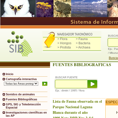
BUSCA
> Flora
> Fauna
> Hongos
> Bacteria
> Protista
> Archaea
Ejs.: Pa
/ Mburu
Buscad
FUENTES BIBLIOGRAFICAS
Inicio
BUSCAR FUENTE
Cartografía interactiva
Ejs.: dimitri / 1995 / flora
Sonidos de animales
Fuentes Bibliográficas
Lista de Fauna observada en el
ESPEC
GPS, SIG y Teledetección
Parque Nacional Laguna
Espacial
Blanca durante el año
H
Investigaciones científicas en
las AP
1998.Nota DRP Nro.2 del