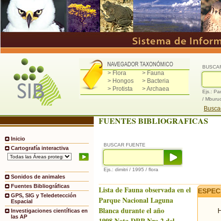
BUSCA
> Flora
> Fauna
> Hongos
> Bacteria
> Protista
> Archaea
Ejs.: Pa
/ Mburu
Buscad
FUENTES BIBLIOGRAFICAS
Inicio
BUSCAR FUENTE
Cartografía interactiva
Ejs.: dimitri / 1995 / flora
Sonidos de animales
Fuentes Bibliográficas
Lista de Fauna observada en el
ESPEC
GPS, SIG y Teledetección
Parque Nacional Laguna
Espacial
Blanca durante el año
H
Investigaciones científicas en
las AP
1998.Nota DRP Nro.2 del