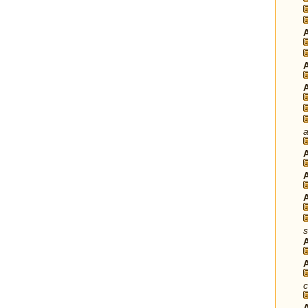
a
s
c