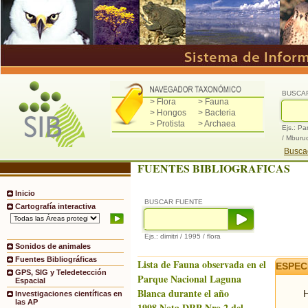
BUSCA
> Flora
> Fauna
> Hongos
> Bacteria
> Protista
> Archaea
Ejs.: Pa
/ Mburu
Buscad
FUENTES BIBLIOGRAFICAS
Inicio
BUSCAR FUENTE
Cartografía interactiva
Ejs.: dimitri / 1995 / flora
Sonidos de animales
Fuentes Bibliográficas
Lista de Fauna observada en el
ESPEC
GPS, SIG y Teledetección
Parque Nacional Laguna
Espacial
Blanca durante el año
H
Investigaciones científicas en
las AP
1998.Nota DRP Nro.2 del