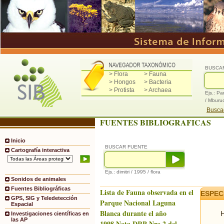
BUSCA
> Flora
> Fauna
> Hongos
> Bacteria
> Protista
> Archaea
Ejs.: Pa
/ Mburu
Buscad
FUENTES BIBLIOGRAFICAS
Inicio
BUSCAR FUENTE
Cartografía interactiva
Ejs.: dimitri / 1995 / flora
Sonidos de animales
Fuentes Bibliográficas
Lista de Fauna observada en el
ESPEC
GPS, SIG y Teledetección
Parque Nacional Laguna
Espacial
Blanca durante el año
H
Investigaciones científicas en
las AP
1998.Nota DRP Nro.2 del