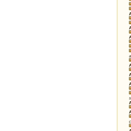
a
s
c