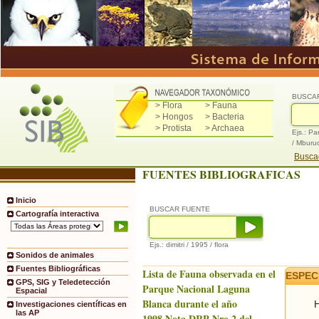
BUSCA
> Flora
> Fauna
> Hongos
> Bacteria
> Protista
> Archaea
Ejs.: Pa
/ Mburu
Buscad
FUENTES BIBLIOGRAFICAS
Inicio
BUSCAR FUENTE
Cartografía interactiva
Ejs.: dimitri / 1995 / flora
Sonidos de animales
Fuentes Bibliográficas
Lista de Fauna observada en el
ESPEC
GPS, SIG y Teledetección
Parque Nacional Laguna
Espacial
Blanca durante el año
H
Investigaciones científicas en
las AP
1998.Nota DRP Nro.2 del