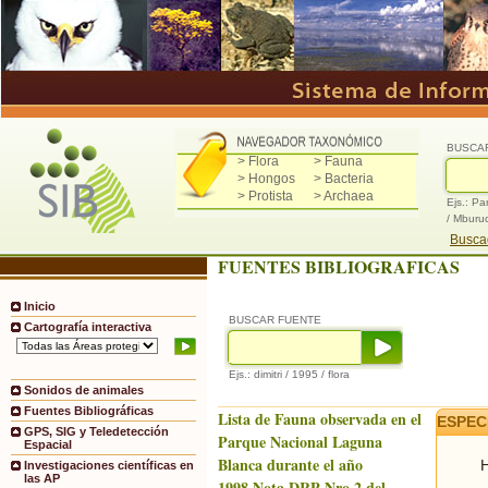
BUSCA
> Flora
> Fauna
> Hongos
> Bacteria
> Protista
> Archaea
Ejs.: Pa
/ Mburu
Buscad
FUENTES BIBLIOGRAFICAS
Inicio
BUSCAR FUENTE
Cartografía interactiva
Ejs.: dimitri / 1995 / flora
Sonidos de animales
Fuentes Bibliográficas
Lista de Fauna observada en el
ESPEC
GPS, SIG y Teledetección
Parque Nacional Laguna
Espacial
Blanca durante el año
H
Investigaciones científicas en
las AP
1998.Nota DRP Nro.2 del