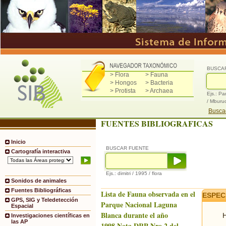
BUSCA
> Flora
> Fauna
> Hongos
> Bacteria
> Protista
> Archaea
Ejs.: Pa
/ Mburu
Buscad
FUENTES BIBLIOGRAFICAS
Inicio
BUSCAR FUENTE
Cartografía interactiva
Ejs.: dimitri / 1995 / flora
Sonidos de animales
Fuentes Bibliográficas
Lista de Fauna observada en el
ESPEC
GPS, SIG y Teledetección
Parque Nacional Laguna
Espacial
Blanca durante el año
H
Investigaciones científicas en
las AP
1998.Nota DRP Nro.2 del