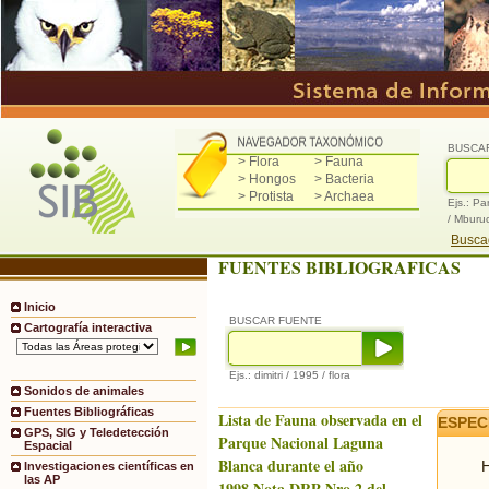
BUSCA
> Flora
> Fauna
> Hongos
> Bacteria
> Protista
> Archaea
Ejs.: Pa
/ Mburu
Buscad
FUENTES BIBLIOGRAFICAS
Inicio
BUSCAR FUENTE
Cartografía interactiva
Ejs.: dimitri / 1995 / flora
Sonidos de animales
Fuentes Bibliográficas
Lista de Fauna observada en el
ESPEC
GPS, SIG y Teledetección
Parque Nacional Laguna
Espacial
Blanca durante el año
H
Investigaciones científicas en
las AP
1998.Nota DRP Nro.2 del