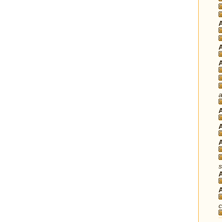
a
s
c