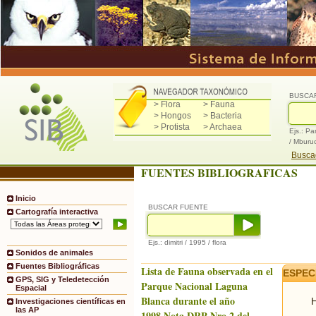
BUSCA
> Flora
> Fauna
> Hongos
> Bacteria
> Protista
> Archaea
Ejs.: Pa
/ Mburu
Buscad
FUENTES BIBLIOGRAFICAS
Inicio
BUSCAR FUENTE
Cartografía interactiva
Ejs.: dimitri / 1995 / flora
Sonidos de animales
Fuentes Bibliográficas
Lista de Fauna observada en el
ESPEC
GPS, SIG y Teledetección
Parque Nacional Laguna
Espacial
Blanca durante el año
H
Investigaciones científicas en
las AP
1998.Nota DRP Nro.2 del