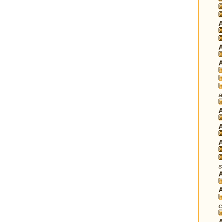
a
s
c