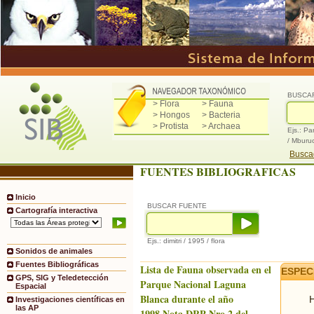
BUSCA
> Flora
> Fauna
> Hongos
> Bacteria
> Protista
> Archaea
Ejs.: Pa
/ Mburu
Buscad
FUENTES BIBLIOGRAFICAS
Inicio
BUSCAR FUENTE
Cartografía interactiva
Ejs.: dimitri / 1995 / flora
Sonidos de animales
Fuentes Bibliográficas
Lista de Fauna observada en el
ESPEC
GPS, SIG y Teledetección
Parque Nacional Laguna
Espacial
Blanca durante el año
H
Investigaciones científicas en
las AP
1998.Nota DRP Nro.2 del