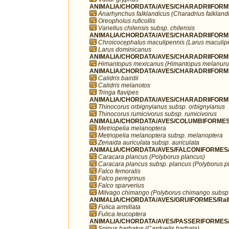
ANIMALIA/CHORDATA/AVES/CHARADRIIFORMES
Anarhynchus falklandicus (Charadrius falkland
Oreopholus ruficollis
Vanellus chilensis subsp. chilensis
ANIMALIA/CHORDATA/AVES/CHARADRIIFORME
Chroicocephalus maculipennis (Larus maculip
Larus dominicanus
ANIMALIA/CHORDATA/AVES/CHARADRIIFORMES
Himantopus mexicanus (Himantopus melanuru
ANIMALIA/CHORDATA/AVES/CHARADRIIFORME
Calidris bairdii
Calidris melanotos
Tringa flavipes
ANIMALIA/CHORDATA/AVES/CHARADRIIFORMES
Thinocorus orbignyianus subsp. orbignyianus
Thinocorus rumicivorus subsp. rumicivorus
ANIMALIA/CHORDATA/AVES/COLUMBIFORMES/
Metriopelia melanoptera
Metriopelia melanoptera subsp. melanoptera
Zenaida auriculata subsp. auriculata
ANIMALIA/CHORDATA/AVES/FALCONIFORMES/F
Caracara plancus (Polyborus plancus)
Caracara plancus subsp. plancus (Polyborus p
Falco femoralis
Falco peregrinus
Falco sparverius
Milvago chimango (Polyborus chimango subsp
ANIMALIA/CHORDATA/AVES/GRUIFORMES/Rall
Fulica armillata
Fulica leucoptera
ANIMALIA/CHORDATA/AVES/PASSERIFORMES/Fr
Spinus barbatus (Carduelis barbata)