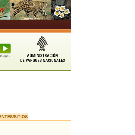
udalopex
ENTES/SITIOS