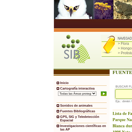
> Flora
> Hongo
> Protist
FUENTE
Inicio
BUSCAR F
Cartografía interactiva
Ejs.: dimitri 
Sonidos de animales
Fuentes Bibliográficas
Lista de F
GPS, SIG y Teledetección
Parque Na
Espacial
Blanca dur
Investigaciones científicas en
las AP
1998.Nota