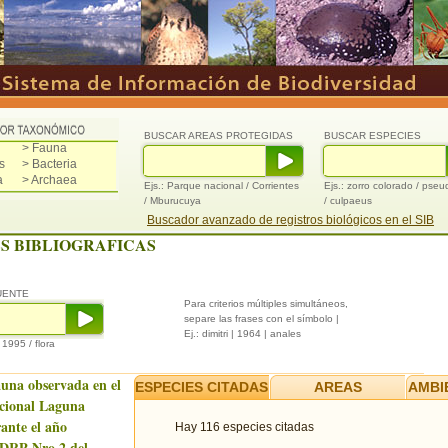
BUSCAR AREAS PROTEGIDAS
BUSCAR ESPECIES
> Fauna
s
> Bacteria
a
> Archaea
Ejs.: Parque nacional / Corrientes
Ejs.: zorro colorado / pse
/ Mburucuya
/ culpaeus
Buscador avanzado de registros biológicos en el SIB
S BIBLIOGRAFICAS
UENTE
Para criterios múltiples simultáneos,
separe las frases con el símbolo |
Ej.: dimitri | 1964 | anales
/ 1995 / flora
auna observada en el
ESPECIES CITADAS
AREAS
AMBI
cional Laguna
ante el año
Hay 116 especies citadas
 DRP Nro.2 del