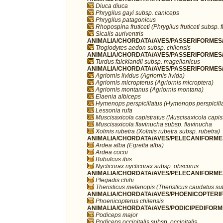
Diuca diuca
Phrygilus gayi subsp. caniceps
Phrygilus patagonicus
Rhopospina fruticeti (Phrygilus fruticeti subsp. fr
Sicalis auriventris
ANIMALIA/CHORDATA/AVES/PASSERIFORMES/T
Troglodytes aedon subsp. chilensis
ANIMALIA/CHORDATA/AVES/PASSERIFORMES/T
Turdus falcklandii subsp. magellanicus
ANIMALIA/CHORDATA/AVES/PASSERIFORMES/T
Agriornis lividus (Agriornis livida)
Agriornis micropterus (Agriornis microptera)
Agriornis montanus (Agriornis montana)
Elaenia albiceps
Hymenops perspicillatus (Hymenops perspicilla
Lessonia rufa
Muscisaxicola capistratus (Muscisaxicola capist
Muscisaxicola flavinucha subsp. flavinucha
Xolmis rubetra (Xolmis rubetra subsp. rubetra)
ANIMALIA/CHORDATA/AVES/PELECANIFORMES
Ardea alba (Egretta alba)
Ardea cocoi
Bubulcus ibis
Nycticorax nycticorax subsp. obscurus
ANIMALIA/CHORDATA/AVES/PELECANIFORMES/T
Plegadis chihi
Theristicus melanopis (Theristicus caudatus s
ANIMALIA/CHORDATA/AVES/PHOENICOPTERIFO
Phoenicopterus chilensis
ANIMALIA/CHORDATA/AVES/PODICIPEDIFORMES
Podiceps major
Podiceps occipitalis subsp. occipitalis