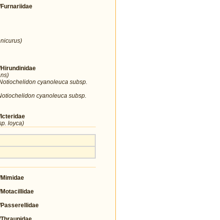
urnariidae
nicurus)
irundinidae
ans)
Notiochelidon cyanoleuca subsp.
Notiochelidon cyanoleuca subsp.
cteridae
sp. loyca)
Mimidae
tacillidae
asserellidae
Thraupidae