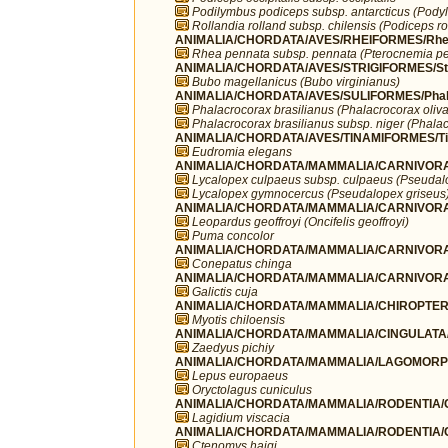
Podilymbus podiceps subsp. antarcticus (Podyl
Rollandia rolland subsp. chilensis (Podiceps ro
ANIMALIA/CHORDATA/AVES/RHEIFORMES/Rhe
Rhea pennata subsp. pennata (Pterocnemia pe
ANIMALIA/CHORDATA/AVES/STRIGIFORMES/Str
Bubo magellanicus (Bubo virginianus)
ANIMALIA/CHORDATA/AVES/SULIFORMES/Phala
Phalacrocorax brasilianus (Phalacrocorax oliv
Phalacrocorax brasilianus subsp. niger (Phalac
ANIMALIA/CHORDATA/AVES/TINAMIFORMES/Ti
Eudromia elegans
ANIMALIA/CHORDATA/MAMMALIA/CARNIVORA
Lycalopex culpaeus subsp. culpaeus (Pseudal
Lycalopex gymnocercus (Pseudalopex griseus
ANIMALIA/CHORDATA/MAMMALIA/CARNIVORA/
Leopardus geoffroyi (Oncifelis geoffroyi)
Puma concolor
ANIMALIA/CHORDATA/MAMMALIA/CARNIVORA/
Conepatus chinga
ANIMALIA/CHORDATA/MAMMALIA/CARNIVORA/
Galictis cuja
ANIMALIA/CHORDATA/MAMMALIA/CHIROPTERA/V
Myotis chiloensis
ANIMALIA/CHORDATA/MAMMALIA/CINGULATA/
Zaedyus pichiy
ANIMALIA/CHORDATA/MAMMALIA/LAGOMORPH
Lepus europaeus
Oryctolagus cuniculus
ANIMALIA/CHORDATA/MAMMALIA/RODENTIA/Chi
Lagidium viscacia
ANIMALIA/CHORDATA/MAMMALIA/RODENTIA/C
Ctenomys haigi