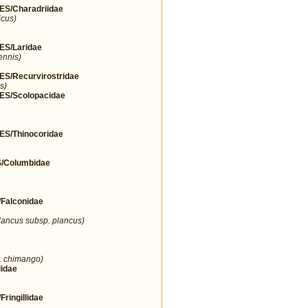
/Charadriidae
icus)
S/Laridae
ennis)
/Recurvirostridae
s)
S/Scolopacidae
/Thinocoridae
Columbidae
alconidae
lancus subsp. plancus)
. chimango)
idae
ingillidae