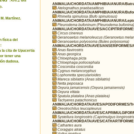
ANIMALIA/CHORDATA/AMPHIBIA/ANURA/Batra
p.
Atelognathus praebasalticus
ANIMALIA/CHORDATA/AMPHIBIA/ANURA/Bufo
Rhinella spinulosa (Bufo spinulosus)
 M. Martínez.
ANIMALIA/CHORDATA/AMPHIBIA/ANURA/Leptod
Pleurodema bufoninum (Pleurodema bufonina
ANIMALIA/CHORDATA/AVES/ACCIPITRIFORMES/
Circus cinereus
Geranoaetus melanoleucus (Geranoetus mela
 física del
Geranoaetus polyosoma (Buteo polyosoma)
:
ANIMALIA/CHORDATA/AVES/ANSERIFORMES/A
Anas flavirostris
 la cita de Upucertia
Anas georgica
por tener una
Chloephaga picta
ión dudosa.
Chloephaga poliocephala
Coscoroba coscoroba
Cygnus melancoryphus
Lophonetta specularioides
Mareca sibilatrix (Anas sibilatrix)
Netta peposaca
Oxyura jamaicensis (Oxyura jamaisensis)
Oxyura vittata
Spatula platalea (Anas platalea)
Tachyeres patachonicus
ANIMALIA/CHORDATA/AVES/APODIFORMES/Troc
Oreotrochilus leucopleurus
ANIMALIA/CHORDATA/AVES/CAPRIMULGIFORM
Systellura longirostris (Caprimulgus longirostris
ANIMALIA/CHORDATA/AVES/CATHARTIFORMES/
Cathartes aura
Coragyps atratus
Vultur gryphus