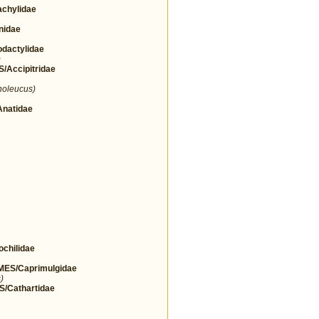
chylidae
nidae
actylidae
)
Accipitridae
noleucus)
natidae
hilidae
ES/Caprimulgidae
)
Cathartidae