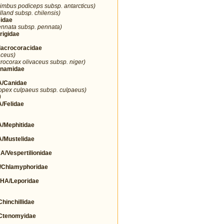
imbus podiceps subsp. antarcticus)
lland subsp. chilensis)
idae
nnata subsp. pennata)
igidae
crocoracidae
aceus)
rocorax olivaceus subsp. niger)
namidae
/Canidae
opex culpaeus subsp. culpaeus)
)
Felidae
Mephitidae
Mustelidae
espertilionidae
Chlamyphoridae
A/Leporidae
nchillidae
tenomyidae