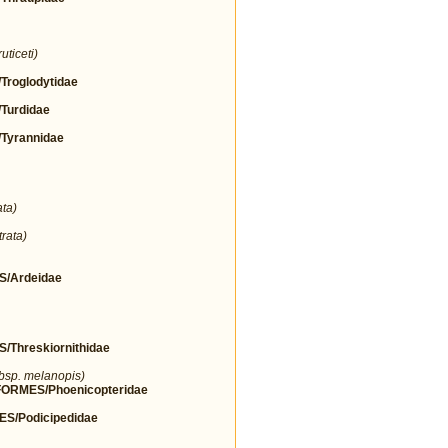
uticeti)
roglodytidae
urdidae
yrannidae
ta)
rata)
/Ardeidae
hreskiornithidae
ubsp. melanopis)
RMES/Phoenicopteridae
/Podicipedidae