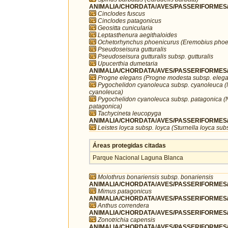
ANIMALIA/CHORDATA/AVES/PASSERIFORMES/F
Cinclodes fuscus
Cinclodes patagonicus
Geositta cunicularia
Leptasthenura aegithaloides
Ochetorhynchus phoenicurus (Eremobius phoe
Pseudoseisura gutturalis
Pseudoseisura gutturalis subsp. gutturalis
Upucerthia dumetaria
ANIMALIA/CHORDATA/AVES/PASSERIFORMES/H
Progne elegans (Progne modesta subsp. eleg
Pygochelidon cyanoleuca subsp. cyanoleuca (
cyanoleuca)
Pygochelidon cyanoleuca subsp. patagonica (
patagonica)
Tachycineta leucopyga
ANIMALIA/CHORDATA/AVES/PASSERIFORMES/I
Leistes loyca subsp. loyca (Sturnella loyca sub
Áreas protegidas citadas
Parque Nacional Laguna Blanca
Molothrus bonariensis subsp. bonariensis
ANIMALIA/CHORDATA/AVES/PASSERIFORMES/
Mimus patagonicus
ANIMALIA/CHORDATA/AVES/PASSERIFORMES/Mo
Anthus correndera
ANIMALIA/CHORDATA/AVES/PASSERIFORMES/P
Zonotrichia capensis
ANIMALIA/CHORDATA/AVES/PASSERIFORMES/