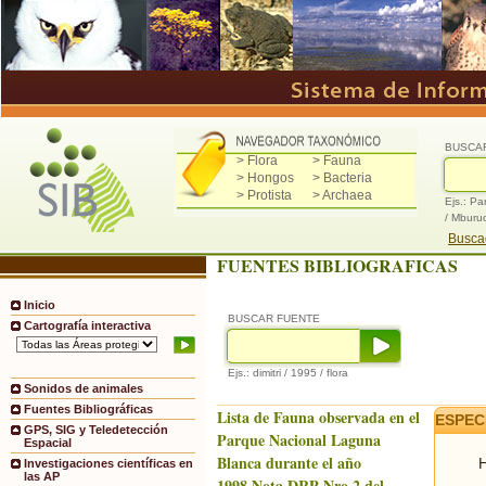
BUSCA
> Flora
> Fauna
> Hongos
> Bacteria
> Protista
> Archaea
Ejs.: Pa
/ Mburu
Buscad
FUENTES BIBLIOGRAFICAS
Inicio
BUSCAR FUENTE
Cartografía interactiva
Ejs.: dimitri / 1995 / flora
Sonidos de animales
Fuentes Bibliográficas
Lista de Fauna observada en el
ESPEC
GPS, SIG y Teledetección
Parque Nacional Laguna
Espacial
Blanca durante el año
H
Investigaciones científicas en
las AP
1998.Nota DRP Nro.2 del