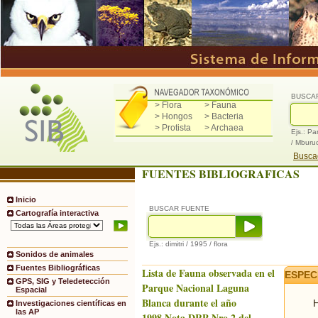
BUSCA
> Flora
> Fauna
> Hongos
> Bacteria
> Protista
> Archaea
Ejs.: Pa
/ Mburu
Buscad
FUENTES BIBLIOGRAFICAS
Inicio
BUSCAR FUENTE
Cartografía interactiva
Ejs.: dimitri / 1995 / flora
Sonidos de animales
Fuentes Bibliográficas
Lista de Fauna observada en el
ESPEC
GPS, SIG y Teledetección
Parque Nacional Laguna
Espacial
Blanca durante el año
H
Investigaciones científicas en
las AP
1998.Nota DRP Nro.2 del