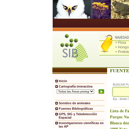
> Flora
> Hongo
> Protist
FUENTE
Inicio
BUSCAR F
Cartografía interactiva
Ejs.: dimitri 
Sonidos de animales
Fuentes Bibliográficas
Lista de F
GPS, SIG y Teledetección
Parque Na
Espacial
Blanca dur
Investigaciones científicas en
las AP
1998.Nota