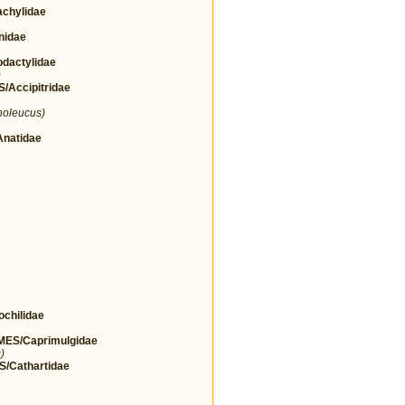
chylidae
nidae
actylidae
)
Accipitridae
noleucus)
natidae
hilidae
ES/Caprimulgidae
)
Cathartidae