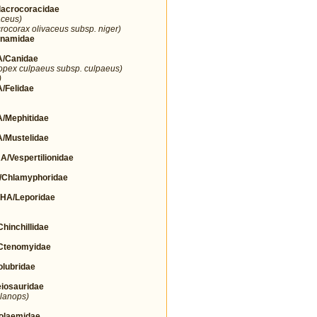
crocoracidae
aceus)
rocorax olivaceus subsp. niger)
namidae
/Canidae
opex culpaeus subsp. culpaeus)
)
Felidae
Mephitidae
Mustelidae
espertilionidae
Chlamyphoridae
A/Leporidae
nchillidae
tenomyidae
lubridae
osauridae
elanops)
olaemidae