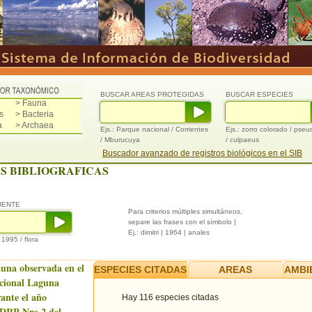
BUSCAR AREAS PROTEGIDAS
BUSCAR ESPECIES
> Fauna
s
> Bacteria
a
> Archaea
Ejs.: Parque nacional / Corrientes
Ejs.: zorro colorado / pse
/ Mburucuya
/ culpaeus
Buscador avanzado de registros biológicos en el SIB
S BIBLIOGRAFICAS
UENTE
Para criterios múltiples simultáneos,
separe las frases con el símbolo |
Ej.: dimitri | 1964 | anales
/ 1995 / flora
auna observada en el
ESPECIES CITADAS
AREAS
AMBI
cional Laguna
ante el año
Hay 116 especies citadas
 DRP Nro.2 del