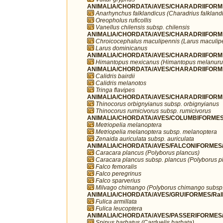
ANIMALIA/CHORDATA/AVES/CHARADRIIFORMES
Anarhynchus falklandicus (Charadrius falkland
Oreopholus ruficollis
Vanellus chilensis subsp. chilensis
ANIMALIA/CHORDATA/AVES/CHARADRIIFORME
Chroicocephalus maculipennis (Larus maculip
Larus dominicanus
ANIMALIA/CHORDATA/AVES/CHARADRIIFORMES
Himantopus mexicanus (Himantopus melanuru
ANIMALIA/CHORDATA/AVES/CHARADRIIFORME
Calidris bairdii
Calidris melanotos
Tringa flavipes
ANIMALIA/CHORDATA/AVES/CHARADRIIFORMES
Thinocorus orbignyianus subsp. orbignyianus
Thinocorus rumicivorus subsp. rumicivorus
ANIMALIA/CHORDATA/AVES/COLUMBIFORMES/
Metriopelia melanoptera
Metriopelia melanoptera subsp. melanoptera
Zenaida auriculata subsp. auriculata
ANIMALIA/CHORDATA/AVES/FALCONIFORMES/F
Caracara plancus (Polyborus plancus)
Caracara plancus subsp. plancus (Polyborus p
Falco femoralis
Falco peregrinus
Falco sparverius
Milvago chimango (Polyborus chimango subsp
ANIMALIA/CHORDATA/AVES/GRUIFORMES/Rall
Fulica armillata
Fulica leucoptera
ANIMALIA/CHORDATA/AVES/PASSERIFORMES/Fr
Spinus barbatus (Carduelis barbata)