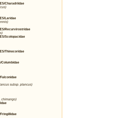
/Charadriidae
icus)
S/Laridae
ennis)
/Recurvirostridae
s)
S/Scolopacidae
/Thinocoridae
Columbidae
alconidae
lancus subsp. plancus)
. chimango)
idae
ingillidae