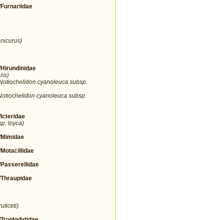
urnariidae
nicurus)
irundinidae
ans)
Notiochelidon cyanoleuca subsp.
Notiochelidon cyanoleuca subsp.
cteridae
sp. loyca)
Mimidae
tacillidae
asserellidae
Thraupidae
uticeti)
roglodytidae