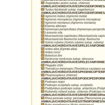
Troglodytes aedon subsp. chilensis
ANIMALIA/CHORDATA/AVES/PASSERIFORMES/T
Turdus falcklandii subsp. magellanicus
ANIMALIA/CHORDATA/AVES/PASSERIFORMES/T
Agriornis lividus (Agriornis livida)
Agriornis micropterus (Agriornis microptera)
Agriornis montanus (Agriornis montana)
Elaenia albiceps
Hymenops perspicillatus (Hymenops perspicilla
Lessonia rufa
Muscisaxicola capistratus (Muscisaxicola capist
Muscisaxicola flavinucha subsp. flavinucha
Xolmis rubetra (Xolmis rubetra subsp. rubetra)
ANIMALIA/CHORDATA/AVES/PELECANIFORMES
Ardea alba (Egretta alba)
Ardea cocoi
Bubulcus ibis
Nycticorax nycticorax subsp. obscurus
ANIMALIA/CHORDATA/AVES/PELECANIFORMES/T
Plegadis chihi
Theristicus melanopis (Theristicus caudatus s
ANIMALIA/CHORDATA/AVES/PHOENICOPTERIFO
Phoenicopterus chilensis
ANIMALIA/CHORDATA/AVES/PODICIPEDIFORMES
Podiceps major
Podiceps occipitalis subsp. occipitalis
Podilymbus podiceps subsp. antarcticus (Podyl
Rollandia rolland subsp. chilensis (Podiceps ro
ANIMALIA/CHORDATA/AVES/RHEIFORMES/Rhe
Rhea pennata subsp. pennata (Pterocnemia pe
ANIMALIA/CHORDATA/AVES/STRIGIFORMES/Str
Bubo magellanicus (Bubo virginianus)