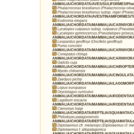
ANIMALIA/CHORDATA/AVES/SULIFORMES/Phala
Phalacrocorax brasilianus (Phalacrocorax oliv
Phalacrocorax brasilianus subsp. niger (Phalac
ANIMALIA/CHORDATA/AVES/TINAMIFORMES/Ti
Eudromia elegans
ANIMALIA/CHORDATA/MAMMALIA/CARNIVORA
Lycalopex culpaeus subsp. culpaeus (Pseudal
Lycalopex gymnocercus (Pseudalopex griseus
ANIMALIA/CHORDATA/MAMMALIA/CARNIVORA/
Leopardus geoffroyi (Oncifelis geoffroyi)
Puma concolor
ANIMALIA/CHORDATA/MAMMALIA/CARNIVORA/
Conepatus chinga
ANIMALIA/CHORDATA/MAMMALIA/CARNIVORA/
Galictis cuja
ANIMALIA/CHORDATA/MAMMALIA/CHIROPTERA/V
Myotis chiloensis
ANIMALIA/CHORDATA/MAMMALIA/CINGULATA/
Zaedyus pichiy
ANIMALIA/CHORDATA/MAMMALIA/LAGOMORPH
Lepus europaeus
Oryctolagus cuniculus
ANIMALIA/CHORDATA/MAMMALIA/RODENTIA/Chi
Lagidium viscacia
ANIMALIA/CHORDATA/MAMMALIA/RODENTIA/C
Ctenomys haigi
ANIMALIA/CHORDATA/REPTILIA/SQUAMATA/Co
Philodryas patagoniensis
ANIMALIA/CHORDATA/REPTILIA/SQUAMATA/Lei
Diplolaemus cfr. melanops (Diplolaemus cf. m
Diplolaemus f. altopatagonica
ANIMALIA/CHORDATA/REPTILIA/SQUAMATA/Li