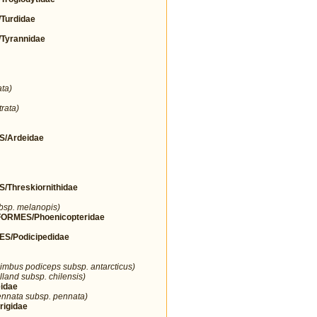
urdidae
yrannidae
ta)
rata)
/Ardeidae
hreskiornithidae
ubsp. melanopis)
RMES/Phoenicopteridae
/Podicipedidae
imbus podiceps subsp. antarcticus)
lland subsp. chilensis)
idae
nnata subsp. pennata)
igidae