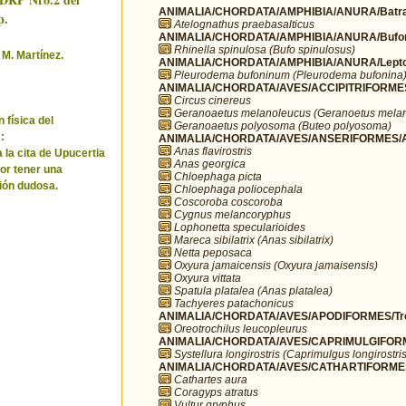
ANIMALIA/CHORDATA/AMPHIBIA/ANURA/Batra
p.
Atelognathus praebasalticus
ANIMALIA/CHORDATA/AMPHIBIA/ANURA/Bufo
Rhinella spinulosa (Bufo spinulosus)
 M. Martínez.
ANIMALIA/CHORDATA/AMPHIBIA/ANURA/Leptod
Pleurodema bufoninum (Pleurodema bufonina
ANIMALIA/CHORDATA/AVES/ACCIPITRIFORMES/
Circus cinereus
Geranoaetus melanoleucus (Geranoetus mela
 física del
Geranoaetus polyosoma (Buteo polyosoma)
:
ANIMALIA/CHORDATA/AVES/ANSERIFORMES/A
Anas flavirostris
 la cita de Upucertia
Anas georgica
por tener una
Chloephaga picta
ión dudosa.
Chloephaga poliocephala
Coscoroba coscoroba
Cygnus melancoryphus
Lophonetta specularioides
Mareca sibilatrix (Anas sibilatrix)
Netta peposaca
Oxyura jamaicensis (Oxyura jamaisensis)
Oxyura vittata
Spatula platalea (Anas platalea)
Tachyeres patachonicus
ANIMALIA/CHORDATA/AVES/APODIFORMES/Troc
Oreotrochilus leucopleurus
ANIMALIA/CHORDATA/AVES/CAPRIMULGIFORM
Systellura longirostris (Caprimulgus longirostris
ANIMALIA/CHORDATA/AVES/CATHARTIFORMES/
Cathartes aura
Coragyps atratus
Vultur gryphus