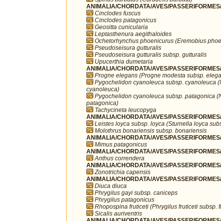
ANIMALIA/CHORDATA/AVES/PASSERIFORMES/F
Cinclodes fuscus
Cinclodes patagonicus
Geositta cunicularia
Leptasthenura aegithaloides
Ochetorhynchus phoenicurus (Eremobius phoe
Pseudoseisura gutturalis
Pseudoseisura gutturalis subsp. gutturalis
Upucerthia dumetaria
ANIMALIA/CHORDATA/AVES/PASSERIFORMES/H
Progne elegans (Progne modesta subsp. eleg
Pygochelidon cyanoleuca subsp. cyanoleuca (
cyanoleuca)
Pygochelidon cyanoleuca subsp. patagonica (
patagonica)
Tachycineta leucopyga
ANIMALIA/CHORDATA/AVES/PASSERIFORMES/I
Leistes loyca subsp. loyca (Sturnella loyca sub
Molothrus bonariensis subsp. bonariensis
ANIMALIA/CHORDATA/AVES/PASSERIFORMES/
Mimus patagonicus
ANIMALIA/CHORDATA/AVES/PASSERIFORMES/Mo
Anthus correndera
ANIMALIA/CHORDATA/AVES/PASSERIFORMES/P
Zonotrichia capensis
ANIMALIA/CHORDATA/AVES/PASSERIFORMES/
Diuca diuca
Phrygilus gayi subsp. caniceps
Phrygilus patagonicus
Rhopospina fruticeti (Phrygilus fruticeti subsp. fr
Sicalis auriventris
ANIMALIA/CHORDATA/AVES/PASSERIFORMES/T