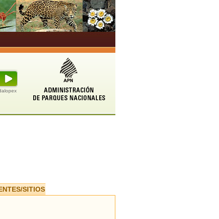
udalopex
ENTES/SITIOS