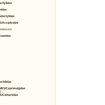
chylidae
nidae
actylidae
)
Accipitridae
noleucus)
natidae
hilidae
ES/Caprimulgidae
)
Cathartidae