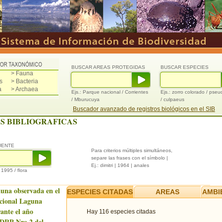
BUSCAR AREAS PROTEGIDAS
BUSCAR ESPECIES
> Fauna
s
> Bacteria
a
> Archaea
Ejs.: Parque nacional / Corrientes
Ejs.: zorro colorado / pse
/ Mburucuya
/ culpaeus
Buscador avanzado de registros biológicos en el SIB
S BIBLIOGRAFICAS
UENTE
Para criterios múltiples simultáneos,
separe las frases con el símbolo |
Ej.: dimitri | 1964 | anales
/ 1995 / flora
auna observada en el
ESPECIES CITADAS
AREAS
AMBI
cional Laguna
ante el año
Hay 116 especies citadas
 DRP Nro.2 del