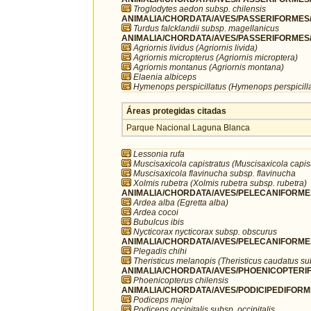
Troglodytes aedon subsp. chilensis
ANIMALIA/CHORDATA/AVES/PASSERIFORMES/T
Turdus falcklandii subsp. magellanicus
ANIMALIA/CHORDATA/AVES/PASSERIFORMES/T
Agriornis lividus (Agriornis livida)
Agriornis micropterus (Agriornis microptera)
Agriornis montanus (Agriornis montana)
Elaenia albiceps
Hymenops perspicillatus (Hymenops perspicilla
Áreas protegidas citadas
Parque Nacional Laguna Blanca
Lessonia rufa
Muscisaxicola capistratus (Muscisaxicola capist
Muscisaxicola flavinucha subsp. flavinucha
Xolmis rubetra (Xolmis rubetra subsp. rubetra)
ANIMALIA/CHORDATA/AVES/PELECANIFORMES
Ardea alba (Egretta alba)
Ardea cocoi
Bubulcus ibis
Nycticorax nycticorax subsp. obscurus
ANIMALIA/CHORDATA/AVES/PELECANIFORMES/T
Plegadis chihi
Theristicus melanopis (Theristicus caudatus s
ANIMALIA/CHORDATA/AVES/PHOENICOPTERIFO
Phoenicopterus chilensis
ANIMALIA/CHORDATA/AVES/PODICIPEDIFORMES
Podiceps major
Podiceps occipitalis subsp. occipitalis