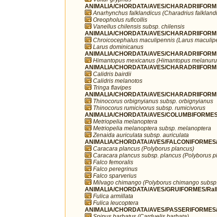
ANIMALIA/CHORDATA/AVES/CHARADRIIFORMES
Anarhynchus falklandicus (Charadrius falkland
Oreopholus ruficollis
Vanellus chilensis subsp. chilensis
ANIMALIA/CHORDATA/AVES/CHARADRIIFORME
Chroicocephalus maculipennis (Larus maculip
Larus dominicanus
ANIMALIA/CHORDATA/AVES/CHARADRIIFORMES
Himantopus mexicanus (Himantopus melanuru
ANIMALIA/CHORDATA/AVES/CHARADRIIFORME
Calidris bairdii
Calidris melanotos
Tringa flavipes
ANIMALIA/CHORDATA/AVES/CHARADRIIFORMES
Thinocorus orbignyianus subsp. orbignyianus
Thinocorus rumicivorus subsp. rumicivorus
ANIMALIA/CHORDATA/AVES/COLUMBIFORMES/
Metriopelia melanoptera
Metriopelia melanoptera subsp. melanoptera
Zenaida auriculata subsp. auriculata
ANIMALIA/CHORDATA/AVES/FALCONIFORMES/F
Caracara plancus (Polyborus plancus)
Caracara plancus subsp. plancus (Polyborus p
Falco femoralis
Falco peregrinus
Falco sparverius
Milvago chimango (Polyborus chimango subsp
ANIMALIA/CHORDATA/AVES/GRUIFORMES/Rall
Fulica armillata
Fulica leucoptera
ANIMALIA/CHORDATA/AVES/PASSERIFORMES/Fr
Spinus barbatus (Carduelis barbata)