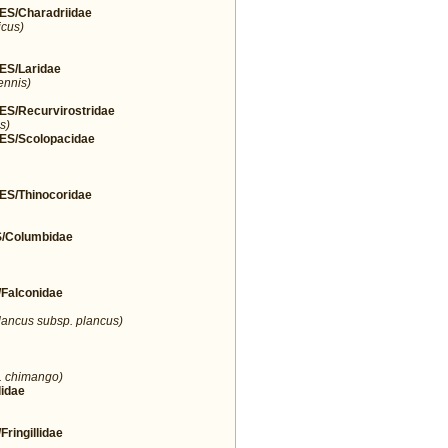
/Charadriidae
icus)
S/Laridae
ennis)
/Recurvirostridae
s)
S/Scolopacidae
/Thinocoridae
Columbidae
alconidae
lancus subsp. plancus)
. chimango)
idae
ingillidae