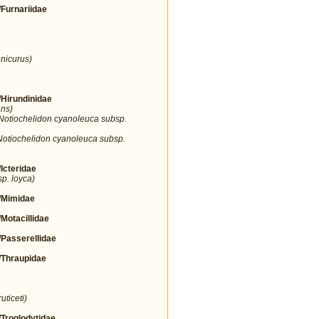
urnariidae
nicurus)
irundinidae
ans)
Notiochelidon cyanoleuca subsp.
Notiochelidon cyanoleuca subsp.
cteridae
sp. loyca)
Mimidae
tacillidae
asserellidae
Thraupidae
uticeti)
roglodytidae