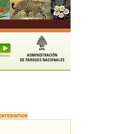
udalopex
ENTES/SITIOS