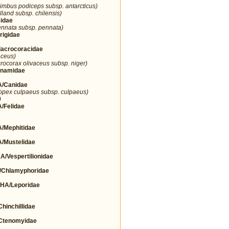
imbus podiceps subsp. antarcticus)
lland subsp. chilensis)
idae
nnata subsp. pennata)
igidae
crocoracidae
aceus)
rocorax olivaceus subsp. niger)
namidae
/Canidae
opex culpaeus subsp. culpaeus)
)
Felidae
Mephitidae
Mustelidae
espertilionidae
Chlamyphoridae
A/Leporidae
nchillidae
tenomyidae