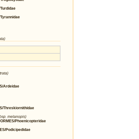
urdidae
yrannidae
ta)
rata)
/Ardeidae
hreskiornithidae
ubsp. melanopis)
RMES/Phoenicopteridae
/Podicipedidae