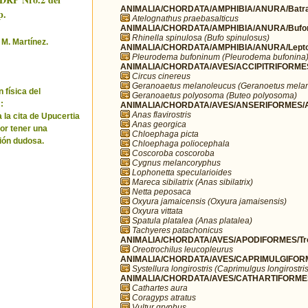
ANIMALIA/CHORDATA/AMPHIBIA/ANURA/Batra
p.
Atelognathus praebasalticus
ANIMALIA/CHORDATA/AMPHIBIA/ANURA/Bufo
Rhinella spinulosa (Bufo spinulosus)
 M. Martínez.
ANIMALIA/CHORDATA/AMPHIBIA/ANURA/Leptod
Pleurodema bufoninum (Pleurodema bufonina
ANIMALIA/CHORDATA/AVES/ACCIPITRIFORMES/
Circus cinereus
Geranoaetus melanoleucus (Geranoetus mela
 física del
Geranoaetus polyosoma (Buteo polyosoma)
:
ANIMALIA/CHORDATA/AVES/ANSERIFORMES/A
Anas flavirostris
 la cita de Upucertia
Anas georgica
por tener una
Chloephaga picta
ión dudosa.
Chloephaga poliocephala
Coscoroba coscoroba
Cygnus melancoryphus
Lophonetta specularioides
Mareca sibilatrix (Anas sibilatrix)
Netta peposaca
Oxyura jamaicensis (Oxyura jamaisensis)
Oxyura vittata
Spatula platalea (Anas platalea)
Tachyeres patachonicus
ANIMALIA/CHORDATA/AVES/APODIFORMES/Troc
Oreotrochilus leucopleurus
ANIMALIA/CHORDATA/AVES/CAPRIMULGIFORM
Systellura longirostris (Caprimulgus longirostris
ANIMALIA/CHORDATA/AVES/CATHARTIFORMES/
Cathartes aura
Coragyps atratus
Vultur gryphus