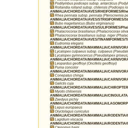
Podilymbus podiceps subsp. antarcticus (Podyl
Rollandia rolland subsp. chilensis (Podiceps ro
ANIMALIA/CHORDATA/AVES/RHEIFORMES/Rhe
Rhea pennata subsp. pennata (Pterocnemia pe
ANIMALIA/CHORDATA/AVES/STRIGIFORMES/Str
Bubo magellanicus (Bubo virginianus)
ANIMALIA/CHORDATA/AVES/SULIFORMES/Phala
Phalacrocorax brasilianus (Phalacrocorax oliv
Phalacrocorax brasilianus subsp. niger (Phalac
ANIMALIA/CHORDATA/AVES/TINAMIFORMES/Ti
Eudromia elegans
ANIMALIA/CHORDATA/MAMMALIA/CARNIVORA
Lycalopex culpaeus subsp. culpaeus (Pseudal
Lycalopex gymnocercus (Pseudalopex griseus
ANIMALIA/CHORDATA/MAMMALIA/CARNIVORA/
Leopardus geoffroyi (Oncifelis geoffroyi)
Puma concolor
ANIMALIA/CHORDATA/MAMMALIA/CARNIVORA/
Conepatus chinga
ANIMALIA/CHORDATA/MAMMALIA/CARNIVORA/
Galictis cuja
ANIMALIA/CHORDATA/MAMMALIA/CHIROPTERA/V
Myotis chiloensis
ANIMALIA/CHORDATA/MAMMALIA/CINGULATA/
Zaedyus pichiy
ANIMALIA/CHORDATA/MAMMALIA/LAGOMORPH
Lepus europaeus
Oryctolagus cuniculus
ANIMALIA/CHORDATA/MAMMALIA/RODENTIA/Chi
Lagidium viscacia
ANIMALIA/CHORDATA/MAMMALIA/RODENTIA/C
Ctenomys haigi