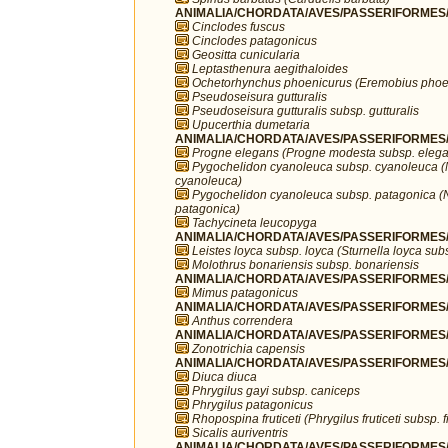
ANIMALIA/CHORDATA/AVES/PASSERIFORMES/F
Cinclodes fuscus
Cinclodes patagonicus
Geositta cunicularia
Leptasthenura aegithaloides
Ochetorhynchus phoenicurus (Eremobius phoe
Pseudoseisura gutturalis
Pseudoseisura gutturalis subsp. gutturalis
Upucerthia dumetaria
ANIMALIA/CHORDATA/AVES/PASSERIFORMES/H
Progne elegans (Progne modesta subsp. eleg
Pygochelidon cyanoleuca subsp. cyanoleuca (
cyanoleuca)
Pygochelidon cyanoleuca subsp. patagonica (
patagonica)
Tachycineta leucopyga
ANIMALIA/CHORDATA/AVES/PASSERIFORMES/I
Leistes loyca subsp. loyca (Sturnella loyca sub
Molothrus bonariensis subsp. bonariensis
ANIMALIA/CHORDATA/AVES/PASSERIFORMES/
Mimus patagonicus
ANIMALIA/CHORDATA/AVES/PASSERIFORMES/Mo
Anthus correndera
ANIMALIA/CHORDATA/AVES/PASSERIFORMES/P
Zonotrichia capensis
ANIMALIA/CHORDATA/AVES/PASSERIFORMES/
Diuca diuca
Phrygilus gayi subsp. caniceps
Phrygilus patagonicus
Rhopospina fruticeti (Phrygilus fruticeti subsp. fr
Sicalis auriventris
ANIMALIA/CHORDATA/AVES/PASSERIFORMES/T