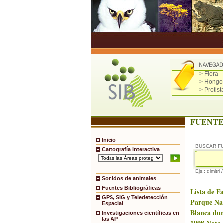
> Flora
> Hongo
> Protist
FUENTE
Inicio
BUSCAR F
Cartografía interactiva
Ejs.: dimitri 
Sonidos de animales
Fuentes Bibliográficas
Lista de F
GPS, SIG y Teledetección
Parque Na
Espacial
Blanca dur
Investigaciones científicas en
las AP
1998.Nota